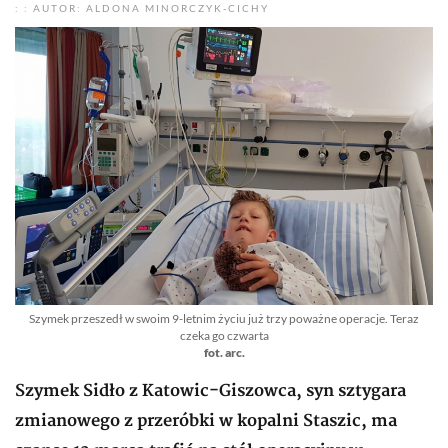
: : AUTOR: ALDONA MINORCZYK-CICHY
Szymek przeszedł w swoim 9-letnim życiu już trzy poważne operacje. Teraz
czeka go czwarta
fot. arc.
Szymek Sidło z Katowic-Giszowca, syn sztygara
zmianowego z przeróbki w kopalni Staszic, ma