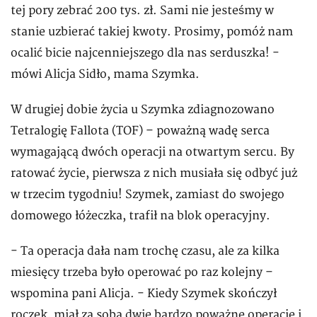
tej pory zebrać 200 tys. zł. Sami nie jesteśmy w
stanie uzbierać takiej kwoty. Prosimy, pomóż nam
ocalić bicie najcenniejszego dla nas serduszka! -
mówi Alicja Sidło, mama Szymka.
W drugiej dobie życia u Szymka zdiagnozowano
Tetralogię Fallota (TOF) – poważną wadę serca
wymagającą dwóch operacji na otwartym sercu. By
ratować życie, pierwsza z nich musiała się odbyć już
w trzecim tygodniu! Szymek, zamiast do swojego
domowego łóżeczka, trafił na blok operacyjny.
- Ta operacja dała nam trochę czasu, ale za kilka
miesięcy trzeba było operować po raz kolejny –
wspomina pani Alicja. - Kiedy Szymek skończył
roczek, miał za sobą dwie bardzo poważne operacje i