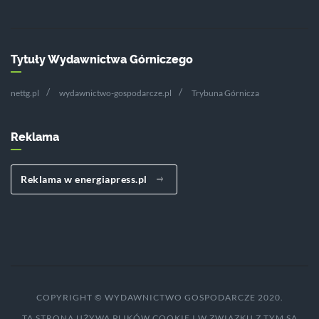
Tytuły Wydawnictwa Górniczego
nettg.pl
wydawnictwo-gospodarcze.pl
Trybuna Górnicza
Reklama
Reklama w energiapress.pl
COPYRIGHT © WYDAWNICTWO GOSPODARCZE 2020.
TA STRONA UŻYWA PLIKÓW COOKIE I W ZWIĄZKU Z TYM SĄ