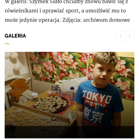
W galerii: Szymek Sidło chciałby znowu bawić się z
rówieśnikami i uprawiać sport, a umożliwić mu to
może jedynie operacja. Zdjęcia: archiwum domowe
Previ
Ne
GALERIA