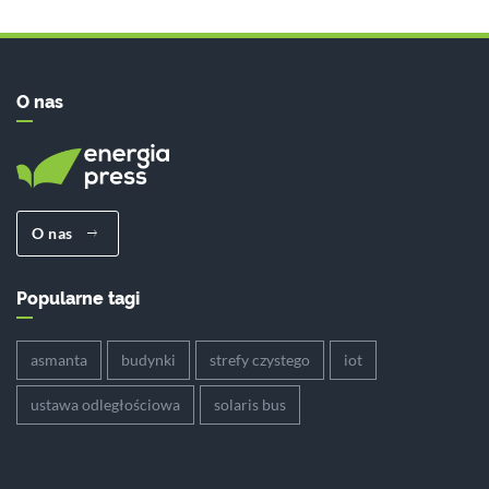
O nas
O nas
Popularne tagi
asmanta
budynki
strefy czystego
iot
ustawa odległościowa
solaris bus