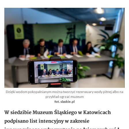
Dzięki wodom pokopalnianym można tworzyć rezerwuary wody pitnej albo na
przykład ogrzać muzeum
fot. slaskie.pl
W siedzibie Muzeum Śląskiego w Katowicach
podpisano list intencyjny w zakresie