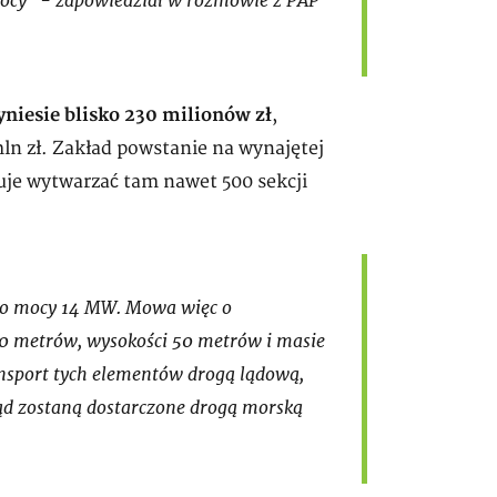
mocy" - zapowiedział w rozmowie z PAP
yniesie blisko 230 milionów zł
,
ln zł. Zakład powstanie na wynajętej
nuje wytwarzać tam nawet 500 sekcji
y o mocy 14 MW. Mowa więc o
10 metrów, wysokości 50 metrów i masie
ansport tych elementów drogą lądową,
ąd zostaną dostarczone drogą morską