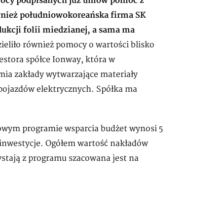
ocy podpisanych już umów pomoc z
wnież południowokoreańska firma SK
dukcji folii miedzianej, a sama ma
ieliło również pomocy o wartości blisko
westora spółce Ionway, która w
ia zakłady wytwarzające materiały
pojazdów elektrycznych. Spółka ma
dowym programie wsparcia budżet wynosi 5
e inwestycje. Ogółem wartość nakładów
ystają z programu szacowana jest na