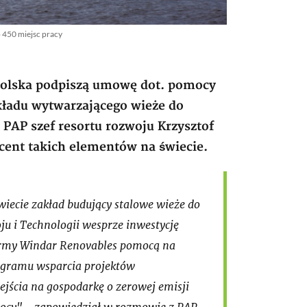
 450 miejsc pracy
 Polska podpiszą umowę dot. pomocy
kładu wytwarzającego wieże do
PAP szef resortu rozwoju Krzysztof
ucent takich elementów na świecie.
wiecie zakład budujący stalowe wieże do
u i Technologii wesprze inwestycję
 firmy Windar Renovables pomocą na
ogramu wsparcia projektów
ejścia na gospodarkę o zerowej emisji