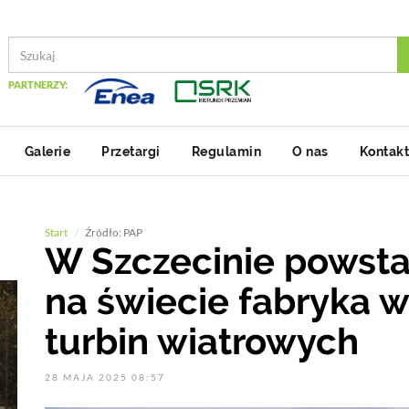
PARTNERZY:
Galerie
Przetargi
Regulamin
O nas
Kontakt
Start
Źródło: PAP
W Szczecinie powsta
na świecie fabryka 
turbin wiatrowych
28 MAJA 2025 08:57