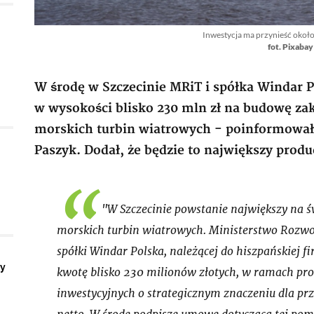
Inwestycja ma przynieść około
fot. Pixabay
W środę w Szczecinie MRiT i spółka Windar
w wysokości blisko 230 mln zł na budowę za
morskich turbin wiatrowych - poinformował 
Paszyk. Dodał, że będzie to największy prod
"W Szczecinie powstanie największy na ś
morskich turbin wiatrowych. Ministerstwo Rozwoj
spółki Windar Polska, należącej do hiszpańskiej
ły
kwotę blisko 230 milionów złotych, w ramach pr
inwestycyjnych o strategicznym znaczeniu dla prz