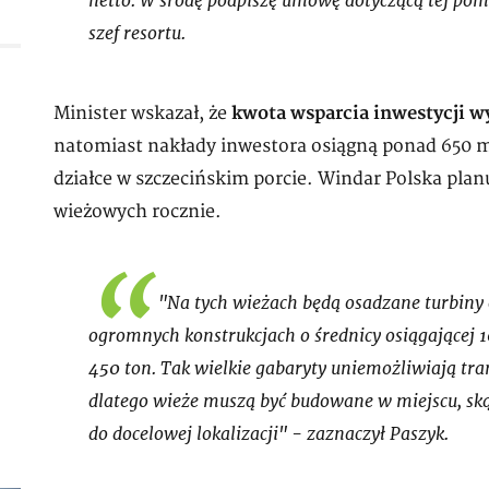
netto. W środę podpiszę umowę dotyczącą tej po
szef resortu.
Minister wskazał, że
kwota wsparcia inwestycji w
natomiast nakłady inwestora osiągną ponad 650 m
działce w szczecińskim porcie. Windar Polska pla
wieżowych rocznie.
"Na tych wieżach będą osadzane turbin
ogromnych konstrukcjach o średnicy osiągającej 
450 ton. Tak wielkie gabaryty uniemożliwiają tr
dlatego wieże muszą być budowane w miejscu, sk
do docelowej lokalizacji" - zaznaczył Paszyk.