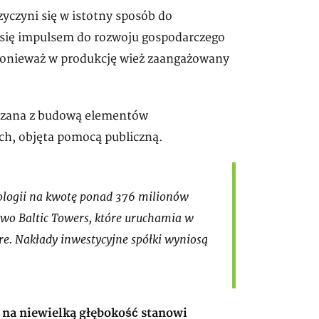
yczyni się w istotny sposób do
e się impulsem do rozwoju gospodarczego
, ponieważ w produkcję wież zaangażowany
wiązana z budową elementów
h, objęta pomocą publiczną.
ologii na kwotę ponad 376 milionów
stwo Baltic Towers, które uruchamia w
re. Nakłady inwestycyjne spółki wyniosą
 na niewielką głębokość stanowi