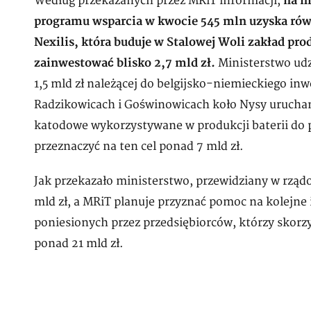
Według przekazanych przez MRiT informacji,
na m
programu wsparcia w kwocie 545 mln uzyska ró
Nexilis, która buduje w Stalowej Woli zakład pro
zainwestować blisko 2,7 mld zł.
Ministerstwo udz
1,5 mld zł należącej do belgijsko-niemieckiego in
Radzikowicach i Goświnowicach koło Nysy urucham
katodowe wykorzystywane w produkcji baterii do 
przeznaczyć na ten cel ponad 7 mld zł.
Jak przekazało ministerstwo, przewidziany w rzą
mld zł, a MRiT planuje przyznać pomoc na kolejn
poniesionych przez przedsiębiorców, którzy skorz
ponad 21 mld zł.