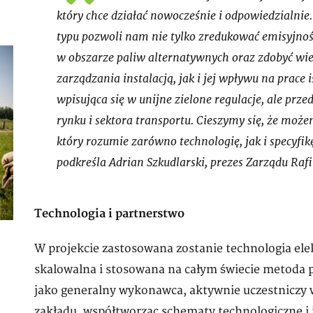
który chce działać nowocześnie i odpowiedzialnie
typu pozwoli nam nie tylko zredukować emisyjno
w obszarze paliw alternatywnych oraz zdobyć wied
zarządzania instalacją, jak i jej wpływu na prace i
wpisująca się w unijne zielone regulacje, ale prz
rynku i sektora transportu. Cieszymy się, że może
który rozumie zarówno technologię, jak i specyf
podkreśla Adrian Szkudlarski, prezes Zarządu Rafi
Technologia i partnerstwo
W projekcie zastosowana zostanie technologia elek
skalowalna i stosowana na całym świecie metoda p
jako generalny wykonawca, aktywnie uczestniczy 
zakładu, współtworząc schematy technologiczne i i