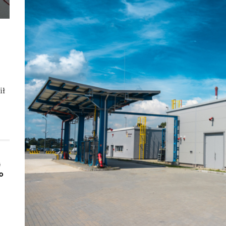
ił
ą
o