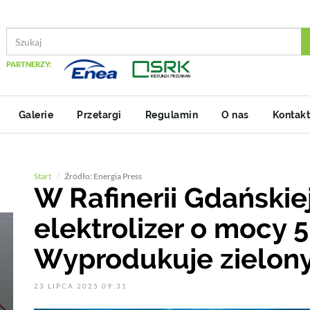
PARTNERZY:
Galerie
Przetargi
Regulamin
O nas
Kontakt
Start
Źródło: Energia Press
W Rafinerii Gdańskie
elektrolizer o mocy 
Wyprodukuje zielon
23 LIPCA 2025 09:31