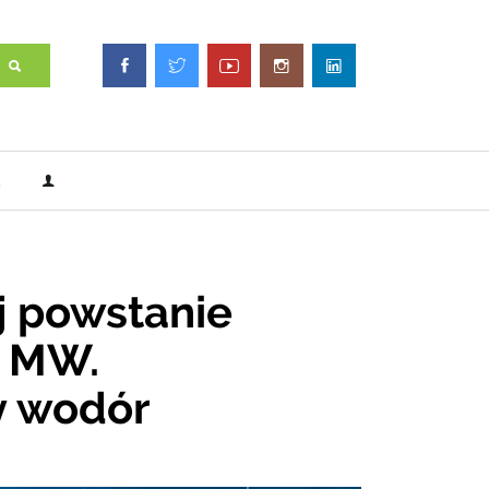
j powstanie
5 MW.
y wodór