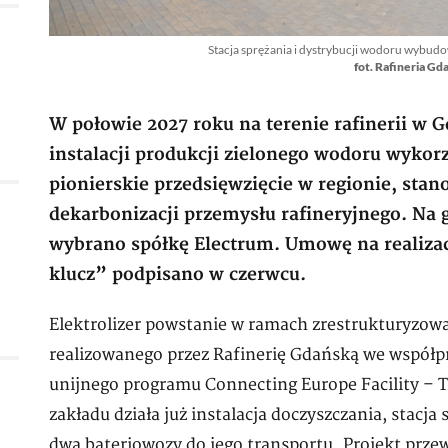
Stacja sprężania i dystrybucji wodoru wybud
fot. Rafineria Gd
W połowie 2027 roku na terenie rafinerii w
instalacji produkcji zielonego wodoru wykorz
pionierskie przedsięwzięcie w regionie, sta
dekarbonizacji przemysłu rafineryjnego. Na
wybrano spółkę Electrum. Umowę na realiza
klucz” podpisano w czerwcu.
Elektrolizer powstanie w ramach zrestrukturyzow
realizowanego przez Rafinerię Gdańską we współ
unijnego programu Connecting Europe Facility – Tr
zakładu działa już instalacja doczyszczania, stacja 
dwa bateriowozy do jego transportu. Projekt prze