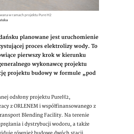
owana w ramach projektu Pure H2
ańska
 Gdańsku planowane jest uruchomienie
ystującej proces elektrolizy wody. To
nowiące pierwszy krok w kierunku
 generalnego wykonawcę projektu
cję projektu budowy w formule „pod
anej odsłony projektu PureH2,
pracy z ORLENEM i współfinansowanego z
ansport Blending Facility. Na terenie
sprężania i dystrybucji wodoru, a także
widuje również budowę dwóch stacji