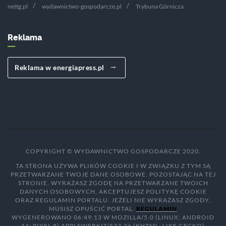
nettg.pl
wydawnictwo-gospodarcze.pl
Trybuna Górnicza
Reklama
Reklama w energiapress.pl
COPYRIGHT © WYDAWNICTWO GOSPODARCZE 2020.
TA STRONA UŻYWA PLIKÓW COOKIE I W ZWIĄZKU Z TYM SĄ
PRZETWARZANE TWOJE DANE OSOBOWE. POZOSTAJĄC NA TEJ
STRONIE, WYRAŻASZ ZGODĘ NA PRZETWARZANE TWOICH
DANYCH OSOBOWYCH, AKCEPTUJESZ POLITYKĘ COOKIE
ORAZ REGULAMIN PORTALU. JEŻELI NIE WYRAŻASZ ZGODY,
MUSISZ OPUŚCIĆ PORTAL.
REGULAMIN
WYGENEROWANO 06:49:13 W MOZILLA/5.0 (LINUX; ANDROID
14; PIXEL 8) APPLEWEBKIT/537.36 (KHTML, LIKE GECKO)