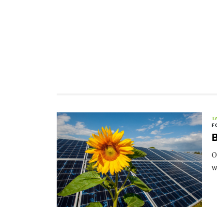
T
F
B
O
w