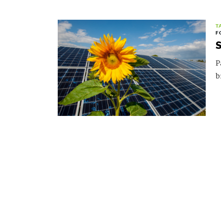
T
F
S
P
b