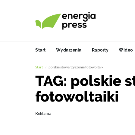
Start
Wydarzenia
Raporty
Wideo
Start
polskie stowarzyszenie fotowoltaiki
TAG: polskie 
fotowoltaiki
Reklama