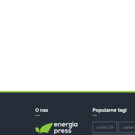
O nas
Popularne tagi
covid-19
radom