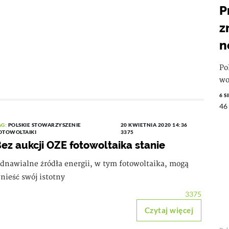
P
z
n
Po
wo
6 S
46
AG:
POLSKIE STOWARZYSZENIE
20 KWIETNIA 2020 14:36
OTOWOLTAIKI
3375
ez aukcji OZE fotowoltaika stanie
dnawialne źródła energii, w tym fotowoltaika, mogą
nieść swój istotny
3375
Czytaj więcej