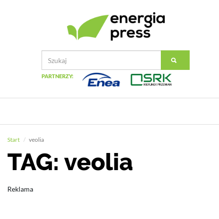
PARTNERZY:
Start
veolia
TAG: veolia
Reklama