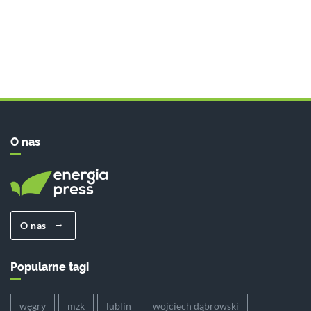
O nas
O nas
Popularne tagi
węgry
mzk
lublin
wojciech dąbrowski