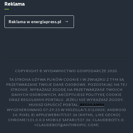
Reklama
Reklama w energiapress.pl
COPYRIGHT © WYDAWNICTWO GOSPODARCZE 2020.
TA STRONA UŻYWA PLIKÓW COOKIE I W ZWIĄZKU Z TYM SĄ
PRZETWARZANE TWOJE DANE OSOBOWE. POZOSTAJĄC NA TEJ
STRONIE, WYRAŻASZ ZGODĘ NA PRZETWARZANE TWOICH
DANYCH OSOBOWYCH, AKCEPTUJESZ POLITYKĘ COOKIE
ORAZ REGULAMIN PORTALU. JEŻELI NIE WYRAŻASZ ZGODY,
MUSISZ OPUŚCIĆ PORTAL.
REGULAMIN
WYGENEROWANO 07:29:23 W MOZILLA/5.0 (LINUX; ANDROID
14; PIXEL 8) APPLEWEBKIT/537.36 (KHTML, LIKE GECKO)
CHROME/131.0.0.0 MOBILE SAFARI/537.36; CLAUDEBOT/1.0;
+CLAUDEBOT@ANTHROPIC.COM)