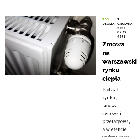
TAG:
7
VEOLIA
GRUDNIA
2020
09:12
4592
Zmowa
na
warszawsk
rynku
ciepła
Podział
rynku,
zmowa
cenowa i
przetargowa,
a w efekcie