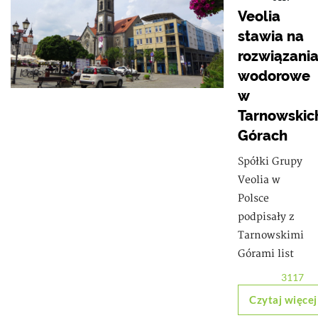
Veolia
stawia na
rozwiązani
wodorowe
w
Tarnowskic
Górach
Spółki Grupy
Veolia w
Polsce
podpisały z
Tarnowskimi
Górami list
3117
Czytaj więcej