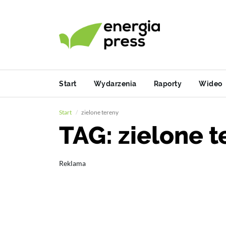
Start
Wydarzenia
Raporty
Wideo
Start
zielone tereny
TAG: zielone t
Reklama