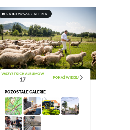
NAJNOWSZA GALERIA
WSZYSTKICH ALBUMÓW
POKAŻ WIĘCEJ
17
POZOSTAŁE GALERIE