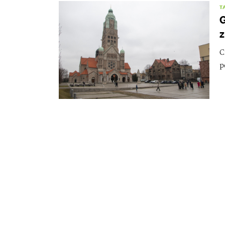
T
G
z
C
p