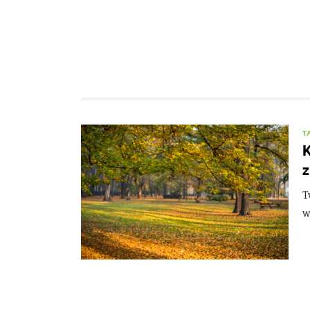
T
K
z
T
w