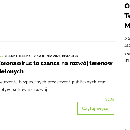
O
T
M
Na
Mo
7 S
AG:
ZIELONE TERENY
2 KWIETNIA 2021 10:37
3105
81
oronawirus to szansa na rozwój terenów
ielonych
worzenie bezpiecznych przestrzeni publicznych oraz
pływ parków na rozwój
3105
Czytaj więcej