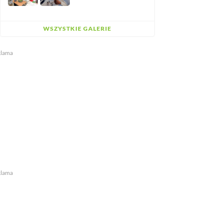
WSZYSTKIE GALERIE
klama
klama