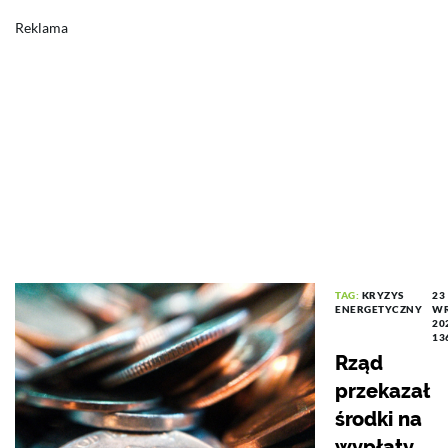
Reklama
TAG:
KRYZYS
23
ENERGETYCZNY
WR
20
13
Rząd
przekazał
środki na
wypłaty