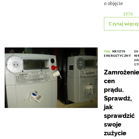
o objęcie
1976
Czytaj więcej
TAG:
KRYZYS
20
ENERGETYCZNY
WR
20
17
Zamrożeni
cen
prądu.
Sprawdź,
jak
sprawdzić
swoje
zużycie