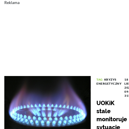
Reklama
TAG:
KRYZYS
18
ENERGETYCZNY
LI
20
09
31
UOKiK
stale
monitoruje
sytuację