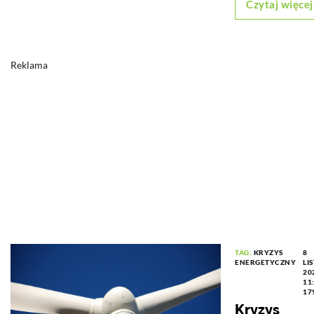
Czytaj więcej
Reklama
TAG:
KRYZYS
8
ENERGETYCZNY
LI
20
11
17
Kryzys