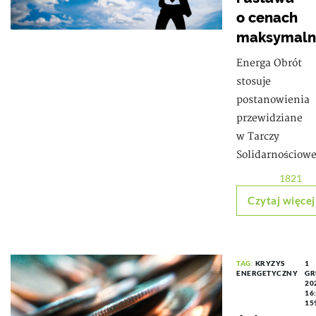
o cenach
maksymaln
Energa Obrót
stosuje
postanowienia
przewidziane
w Tarczy
Solidarnościowe
1821
Czytaj więcej
TAG:
KRYZYS
1
ENERGETYCZNY
GR
20
16
15