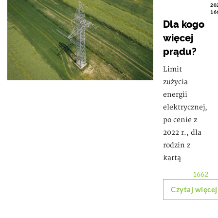
20
16
Dla kogo
więcej
prądu?
Limit
zużycia
energii
elektrycznej,
po cenie z
2022 r., dla
rodzin z
kartą
1662
Czytaj więcej