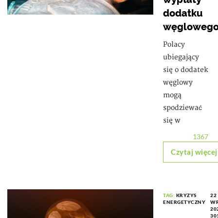
dodatku
węgloweg
Polacy
ubiegający
się o dodatek
węglowy
mogą
spodziewać
się w
1367
Czytaj więcej
TAG:
KRYZYS
22
ENERGETYCZNY
WR
20
30