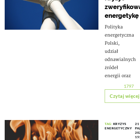
zweryfikow
energetykę
Polityka
energetyczna
Polski,
udział
odnawialnych
źródeł
energii oraz
1797
Czytaj więcej
TAG:
KRYZYS
21
ENERGETYCZNY
PA
20
15