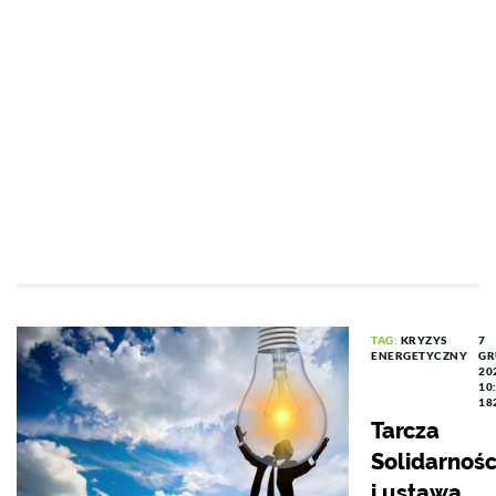
TAG:
KRYZYS
7
ENERGETYCZNY
GR
20
10
18
Tarcza
Solidarnoś
i ustawa