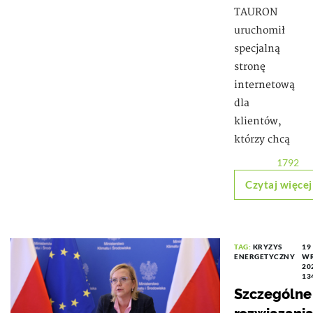
TAURON
uruchomił
specjalną
stronę
internetową
dla
klientów,
którzy chcą
1792
Czytaj więcej
TAG:
KRYZYS
19
ENERGETYCZNY
WR
20
13
Szczególne