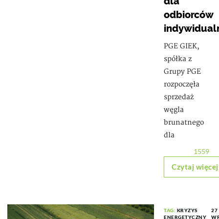
dla
odbiorców
indywidual
PGE GIEK,
spółka z
Grupy PGE
rozpoczęła
sprzedaż
węgla
brunatnego
dla
1559
Czytaj więcej
TAG:
KRYZYS
27
ENERGETYCZNY
WR