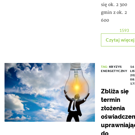
się ok. 2 300
gmin z ok. 2
600
1593
Czytaj więcej
TAG:
KRYZYS
16
ENERGETYCZNY
LI
20
08
17
Zbliża się
termin
złożenia
oświadczen
uprawniają
do