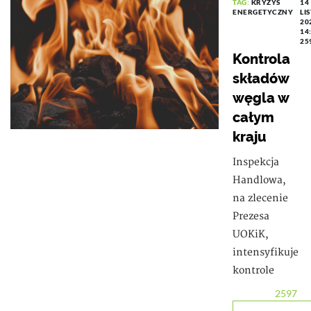
TAG:
KRYZYS
14
ENERGETYCZNY
LI
20
14
25
Kontrola
składów
węgla w
całym
kraju
Inspekcja
Handlowa,
na zlecenie
Prezesa
UOKiK,
intensyfikuje
kontrole
2597