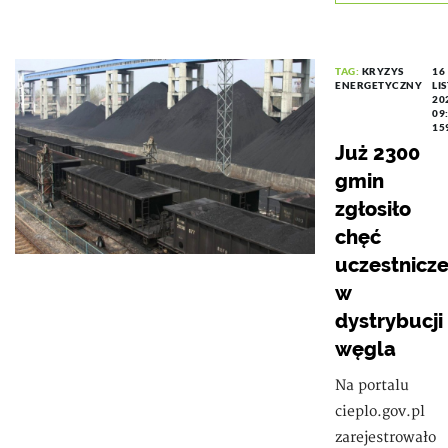
TAG:
KRYZYS
16
ENERGETYCZNY
LI
20
09
15
Już 2300
gmin
zgłosiło
chęć
uczestnicze
w
dystrybucji
węgla
Na portalu
cieplo.gov.pl
zarejestrowało