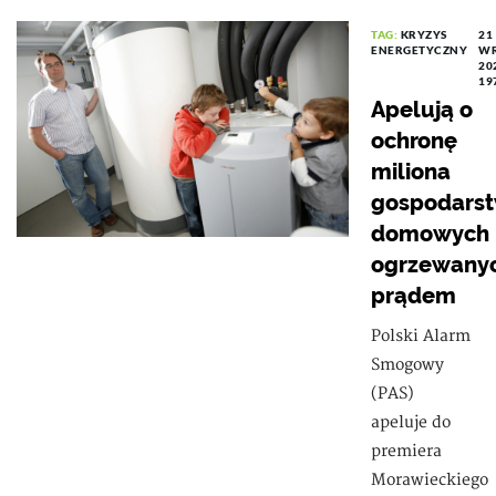
TAG:
KRYZYS
21
ENERGETYCZNY
WR
20
19
Apelują o
ochronę
miliona
gospodars
domowych
ogrzewany
prądem
Polski Alarm
Smogowy
(PAS)
apeluje do
premiera
Morawieckiego