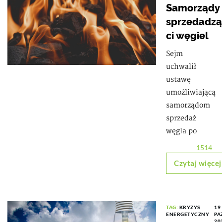
Samorządy
sprzedadzą
ci węgiel
Sejm
uchwalił
ustawę
umożliwiającą
samorządom
sprzedaż
węgla po
1514
Czytaj więcej
TAG:
KRYZYS
19
ENERGETYCZNY
PA
20