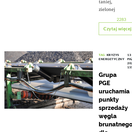
taniej,
zielonej
2283
Czytaj więcej
TAG:
KRYZYS
13
ENERGETYCZNY
PA
20
15
Grupa
PGE
uruchamia
punkty
sprzedaży
węgla
brunatneg