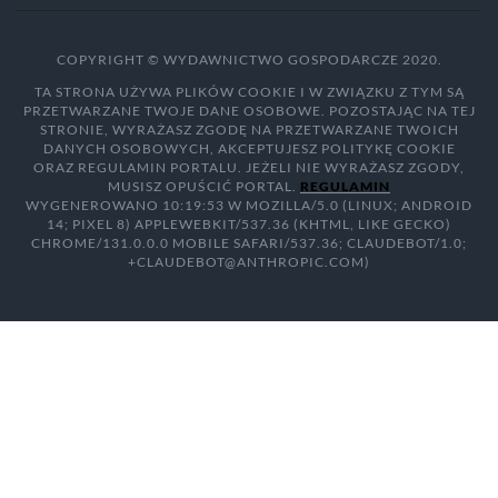
COPYRIGHT © WYDAWNICTWO GOSPODARCZE 2020.
TA STRONA UŻYWA PLIKÓW COOKIE I W ZWIĄZKU Z TYM SĄ
PRZETWARZANE TWOJE DANE OSOBOWE. POZOSTAJĄC NA TEJ
STRONIE, WYRAŻASZ ZGODĘ NA PRZETWARZANE TWOICH
DANYCH OSOBOWYCH, AKCEPTUJESZ POLITYKĘ COOKIE
ORAZ REGULAMIN PORTALU. JEŻELI NIE WYRAŻASZ ZGODY,
MUSISZ OPUŚCIĆ PORTAL.
REGULAMIN
WYGENEROWANO 10:19:53 W MOZILLA/5.0 (LINUX; ANDROID
14; PIXEL 8) APPLEWEBKIT/537.36 (KHTML, LIKE GECKO)
CHROME/131.0.0.0 MOBILE SAFARI/537.36; CLAUDEBOT/1.0;
+CLAUDEBOT@ANTHROPIC.COM)