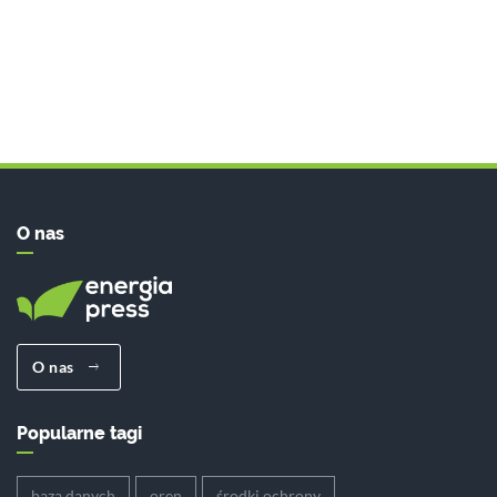
O nas
O nas
Popularne tagi
baza danych
oren
środki ochrony