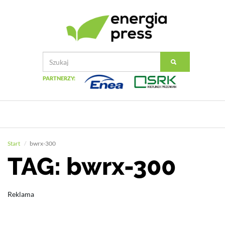
PARTNERZY:
Start
bwrx-300
TAG: bwrx-300
Reklama