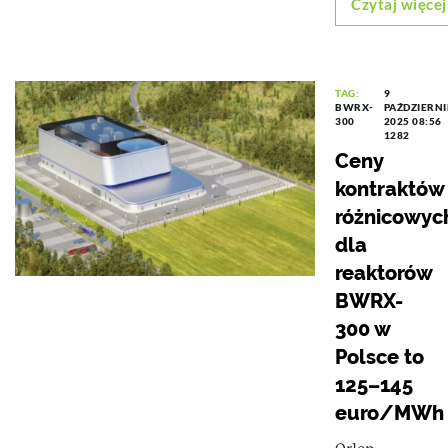
Czytaj więcej
TAG:
9
BWRX-
PAŹDZIERN
300
2025 08:56
1282
Ceny
kontraktów
różnicowyc
dla
reaktorów
BWRX-
300 w
Polsce to
125–145
euro/MWh