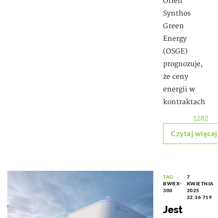
Orlen
Synthos
Green
Energy
(OSGE)
prognozuje,
że ceny
energii w
kontraktach
1282
Czytaj więcej
TAG:
7
BWRX-
KWIETNIA
300
2025
22:36
719
Jest