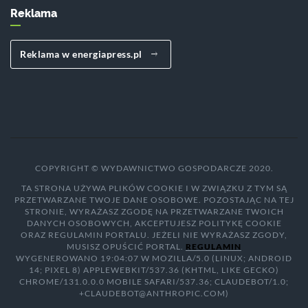
Reklama
Reklama w energiapress.pl
COPYRIGHT © WYDAWNICTWO GOSPODARCZE 2020.
TA STRONA UŻYWA PLIKÓW COOKIE I W ZWIĄZKU Z TYM SĄ
PRZETWARZANE TWOJE DANE OSOBOWE. POZOSTAJĄC NA TEJ
STRONIE, WYRAŻASZ ZGODĘ NA PRZETWARZANE TWOICH
DANYCH OSOBOWYCH, AKCEPTUJESZ POLITYKĘ COOKIE
ORAZ REGULAMIN PORTALU. JEŻELI NIE WYRAŻASZ ZGODY,
MUSISZ OPUŚCIĆ PORTAL.
REGULAMIN
WYGENEROWANO 19:04:07 W MOZILLA/5.0 (LINUX; ANDROID
14; PIXEL 8) APPLEWEBKIT/537.36 (KHTML, LIKE GECKO)
CHROME/131.0.0.0 MOBILE SAFARI/537.36; CLAUDEBOT/1.0;
+CLAUDEBOT@ANTHROPIC.COM)