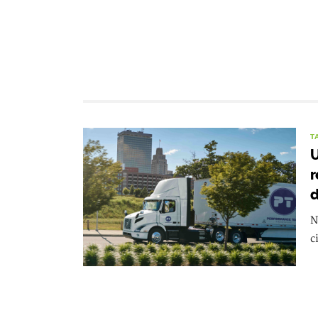
T
U
r
d
N
c