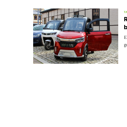
T
R
b
E
g