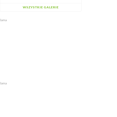
WSZYSTKIE GALERIE
klama
klama