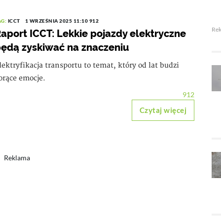
AG:
ICCT
1 WRZEŚNIA 2025 11:10
912
Re
aport ICCT: Lekkie pojazdy elektryczne
ędą zyskiwać na znaczeniu
lektryfikacja transportu to temat, który od lat budzi
orące emocje.
912
Czytaj więcej
Reklama