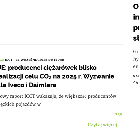
O
i
p
s
Gr
hy
AG:
ICCT
11 WRZEŚNIA 2025 14:11
758
E: producenci ciężarówek blisko
en
ealizacji celu CO₂ na 2025 r. Wyzwanie
5 S
46
la Iveco i Daimlera
owy raport ICCT wskazuje, że większość producentów
iężkich pojazdów w
758
Czytaj więcej