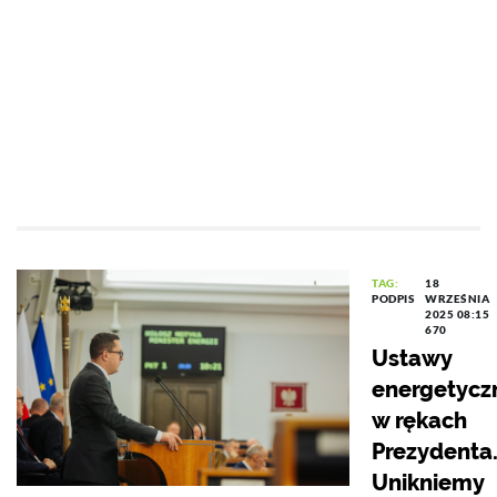
TAG:
18
PODPIS
WRZEŚNIA
2025 08:15
670
Ustawy
energetycz
w rękach
Prezydenta
Unikniemy