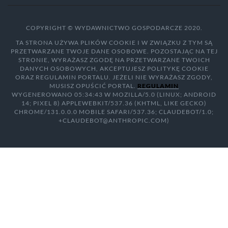
COPYRIGHT © WYDAWNICTWO GOSPODARCZE 2020.
TA STRONA UŻYWA PLIKÓW COOKIE I W ZWIĄZKU Z TYM SĄ
PRZETWARZANE TWOJE DANE OSOBOWE. POZOSTAJĄC NA TEJ
STRONIE, WYRAŻASZ ZGODĘ NA PRZETWARZANE TWOICH
DANYCH OSOBOWYCH, AKCEPTUJESZ POLITYKĘ COOKIE
ORAZ REGULAMIN PORTALU. JEŻELI NIE WYRAŻASZ ZGODY,
MUSISZ OPUŚCIĆ PORTAL.
REGULAMIN
WYGENEROWANO 05:34:43 W MOZILLA/5.0 (LINUX; ANDROID
14; PIXEL 8) APPLEWEBKIT/537.36 (KHTML, LIKE GECKO)
CHROME/131.0.0.0 MOBILE SAFARI/537.36; CLAUDEBOT/1.0;
+CLAUDEBOT@ANTHROPIC.COM)