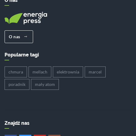
O nas
O nas
Popularne tagi
chmura
mellach
elektrownia
marcel
poradnik
mały atom
Znajdź nas