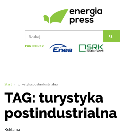
PARTNERZY:
Start
turystyka postindustrialna
TAG: turystyka
postindustrialna
Reklama