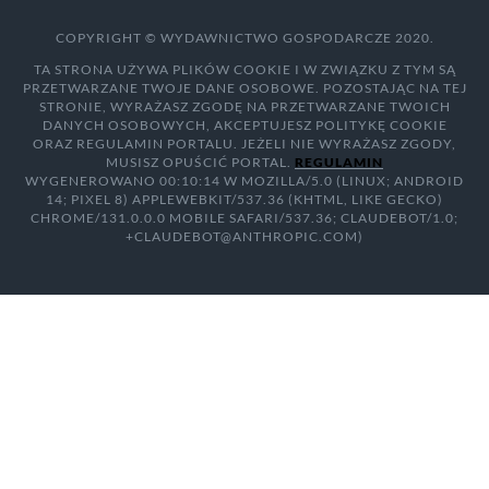
COPYRIGHT © WYDAWNICTWO GOSPODARCZE 2020.
TA STRONA UŻYWA PLIKÓW COOKIE I W ZWIĄZKU Z TYM SĄ
PRZETWARZANE TWOJE DANE OSOBOWE. POZOSTAJĄC NA TEJ
STRONIE, WYRAŻASZ ZGODĘ NA PRZETWARZANE TWOICH
DANYCH OSOBOWYCH, AKCEPTUJESZ POLITYKĘ COOKIE
ORAZ REGULAMIN PORTALU. JEŻELI NIE WYRAŻASZ ZGODY,
MUSISZ OPUŚCIĆ PORTAL.
REGULAMIN
WYGENEROWANO 00:10:14 W MOZILLA/5.0 (LINUX; ANDROID
14; PIXEL 8) APPLEWEBKIT/537.36 (KHTML, LIKE GECKO)
CHROME/131.0.0.0 MOBILE SAFARI/537.36; CLAUDEBOT/1.0;
+CLAUDEBOT@ANTHROPIC.COM)