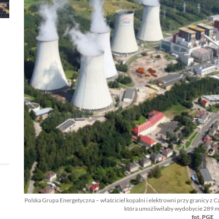
Polska Grupa Energetyczna – właściciel kopalni i elektrowni przy granicy z C
która umożliwiłaby wydobycie 289 m
fot. PGE