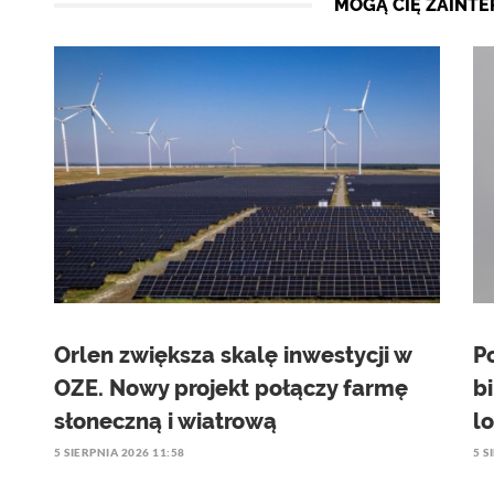
MOGĄ CIĘ ZAINT
Orlen zwiększa skalę inwestycji w
P
OZE. Nowy projekt połączy farmę
b
słoneczną i wiatrową
l
5 SIERPNIA 2026 11:58
5 S