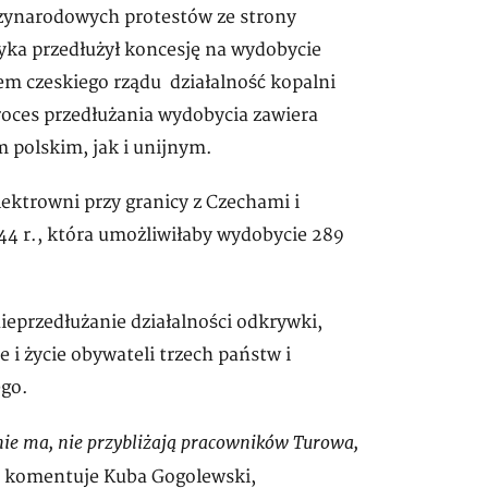
dzynarodowych protestów ze strony
yka przedłużył koncesję na wydobycie
em czeskiego rządu działalność kopalni
proces przedłużania wydobycia zawiera
 polskim, jak i unijnym.
lektrowni przy granicy z Czechami i
44 r., która umożliwiłaby wydobycie 289
nieprzedłużanie działalności odkrywki,
 i życie obywateli trzech państw i
ego.
 nie ma, nie przybliżają pracowników Turowa,
 komentuje Kuba Gogolewski,