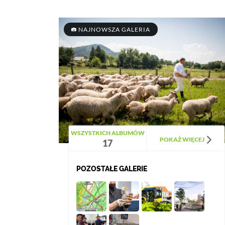
NAJNOWSZA GALERIA
WSZYSTKICH ALBUMÓW
POKAŻ WIĘCEJ
17
POZOSTAŁE GALERIE