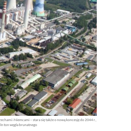
zechami i Niemcami – stara się także o nową koncesję do 2044 r.,
ln ton węgla brunatnego