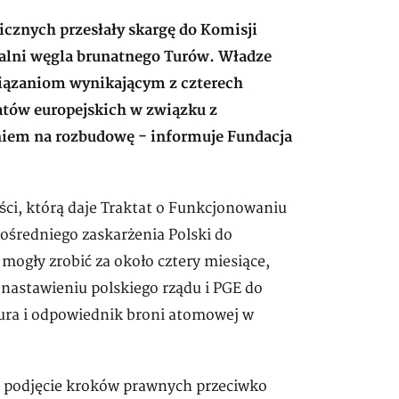
icznych przesłały skargę do Komisji
palni węgla brunatnego Turów. Władze
wiązaniom wynikającym z czterech
atów europejskich w związku z
niem na rozbudowę - informuje Fundacja
ści, którą daje Traktat o Funkcjonowaniu
pośredniego zaskarżenia Polski do
mogły zrobić za około cztery miesiące,
 nastawieniu polskiego rządu i PGE do
ura i odpowiednik broni atomowej w
ać podjęcie kroków prawnych przeciwko