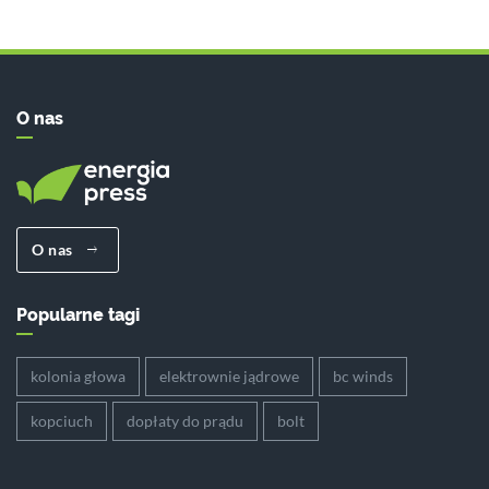
O nas
O nas
Popularne tagi
kolonia głowa
elektrownie jądrowe
bc winds
kopciuch
dopłaty do prądu
bolt