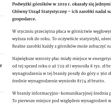
Podwyżki górników w 2019 r. okazały się jednymi
Główny Urząd Statystyczny – ich zarobki nadal n
gospodarce.
W styczniu przeciętna płaca w górnictwie węglowym w
wyższa rok do roku. To oczywiście statystyki, uśre
Realne zarobki każdy z górników może zobaczyć n
Największe wzrosty płac miały miejsce w energetyc
ły
od tej sprzed roku o aż 729 zł i wynosiła 8 tys. zł b
wynagrodzenia w tej branży poszły do góry o 360 z
średnie wynagrodzenie wyniosło 8174 zł brutto.
W branży informacyjno-komunikacyjnej średnia płac
To pierwsze miejsce pod względem wynagrodzeń w P