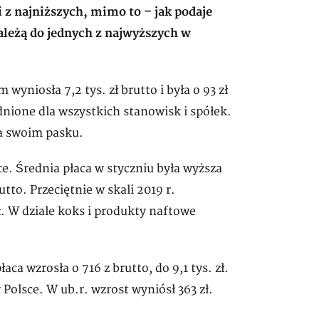
 z najniższych, mimo to – jak podaje
ależą do jednych z najwyższych w
yniosła 7,2 tys. zł brutto i była o 93 zł
dnione dla wszystkich stanowisk i spółek.
a swoim pasku.
e. Średnia płaca w styczniu była wyższa
rutto. Przeciętnie w skali 2019 r.
ł. W dziale koks i produkty naftowe
a wzrosła o 716 z brutto, do 9,1 tys. zł.
olsce. W ub.r. wzrost wyniósł 363 zł.