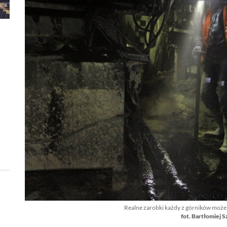
Realne zarobki każdy z górników może
fot. Bartłomiej 