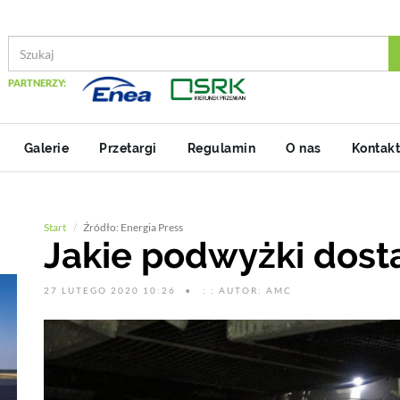
PARTNERZY:
Galerie
Przetargi
Regulamin
O nas
Kontakt
Start
Źródło: Energia Press
Jakie podwyżki dosta
27 LUTEGO 2020 10:26
: : AUTOR: AMC