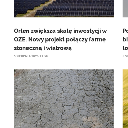
Orlen zwiększa skalę inwestycji w
P
OZE. Nowy projekt połączy farmę
b
słoneczną i wiatrową
l
5 SIERPNIA 2026 11:58
5 S