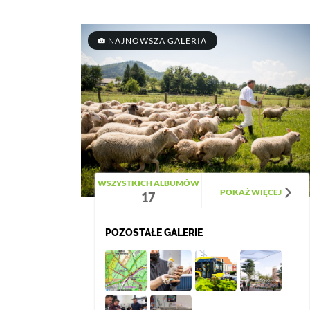
NAJNOWSZA GALERIA
WSZYSTKICH ALBUMÓW
POKAŻ WIĘCEJ
17
POZOSTAŁE GALERIE