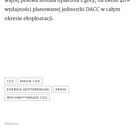
więcej połowa została opłacona z góry, na około 40%
wydajności planowanej jednostki DACC w całym
okresie eksploatacji.
CCS
EMISJE CO2
ENERGIA GEOTERMALNA
KENIA
WYCHWYTYWANIE CO2
Reklama