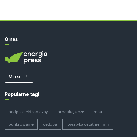
O nas
O nas
Popularne tagi
podpis elektroniczny
produkcja oze
łeba
bunkrowanie
ozdoba
logistyka ostatniej mili