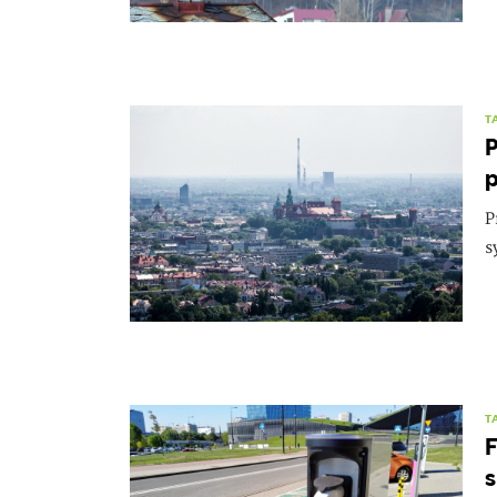
T
P
p
P
s
T
F
s