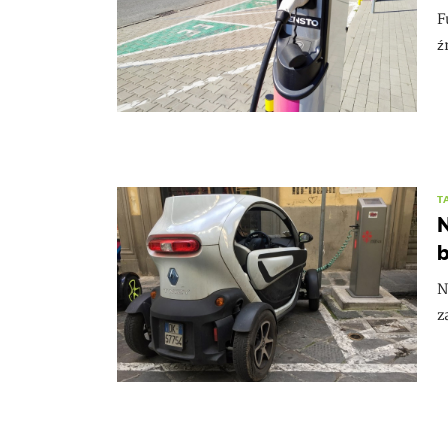
F
ź
T
N
N
z