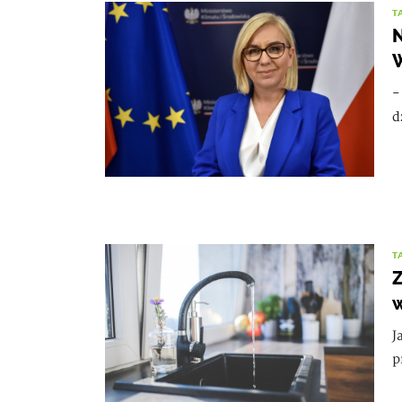
T
N
W
-
d
T
Z
J
p