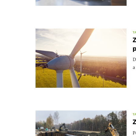
T
Z
p
D
a
T
Z
P