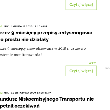
Czytaj więcej
AG:
NIK
1 GRUDNIA 2020 13:10
4891
rzez 9 miesięcy przepisy antysmogowe
o prostu nie działały
rzez 9 miesięcy znowelizowana w 2018 r. ustawa o
ystemie monitorowania i
4891
Re
Czytaj więcej
AG:
NIK
12 LISTOPADA 2020 13:28
4199
undusz Niskoemisyjnego Transportu nie
pełnił oczekiwań