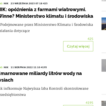
Re
AG:
NIK
23 WRZEŚNIA 2025 07:18
425
IK: opóźnienia z farmami wiatrowymi.
inne? Ministerstwo klimatu i środowiska
 Podejmowane przez Ministerstwo Klimatu i Środowiska
ziałania dotyczące
425
Czytaj więcej
AG:
NIK
11 SIERPNIA 2022 11:10
4195
marnowane miliardy litrów wody na
wsiach
ak infkormuje Najwyższa Izba Kontroli skontrolowane
rzedsiębiorstwa
4195