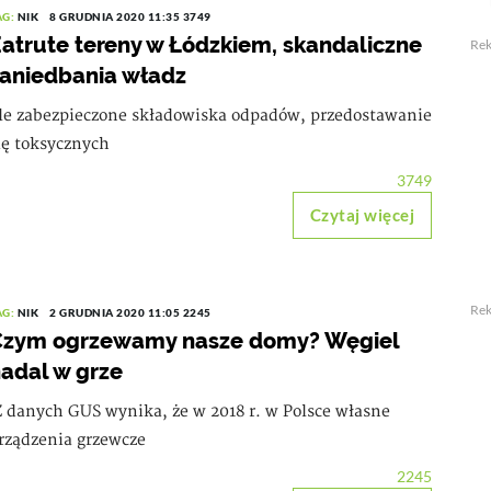
AG:
NIK
8 GRUDNIA 2020 11:35
3749
atrute tereny w Łódzkiem, skandaliczne
Re
aniedbania władz
le zabezpieczone składowiska odpadów, przedostawanie
ię toksycznych
3749
Czytaj więcej
Re
AG:
NIK
2 GRUDNIA 2020 11:05
2245
Czym ogrzewamy nasze domy? Węgiel
adal w grze
 danych GUS wynika, że w 2018 r. w Polsce własne
rządzenia grzewcze
2245