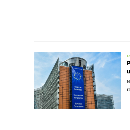
T
P
u
N
r