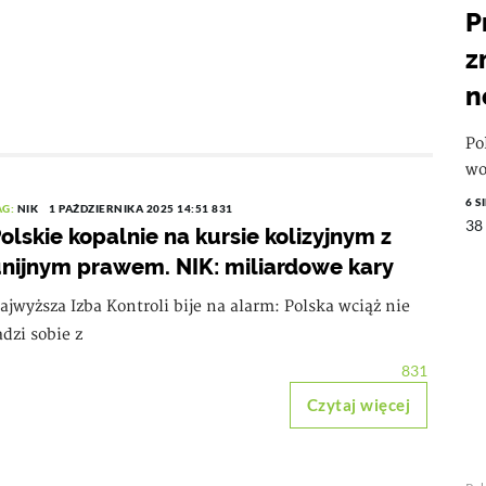
P
z
n
Po
wo
6 S
AG:
NIK
1 PAŹDZIERNIKA 2025 14:51
831
38
olskie kopalnie na kursie kolizyjnym z
nijnym prawem. NIK: miliardowe kary
ajwyższa Izba Kontroli bije na alarm: Polska wciąż nie
adzi sobie z
831
Czytaj więcej