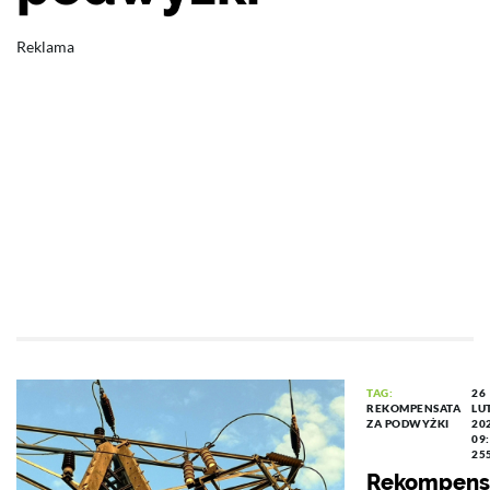
Reklama
TAG:
26
REKOMPENSATA
LU
ZA PODWYŻKI
20
09
25
Rekompens