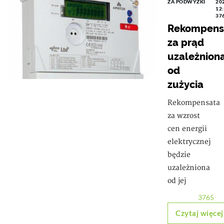
ZA PODWYŻKI
20
12
37
Rekompens
za prąd
uzależnion
od
zużycia
Rekompensata
za wzrost
cen energii
elektrycznej
będzie
uzależniona
od jej
3765
Czytaj więcej