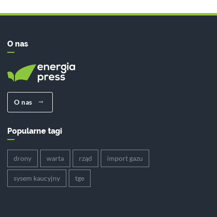
O nas
O nas
Popularne tagi
drony
warta
rząd
import gazu
sysem kaucyjny
tge