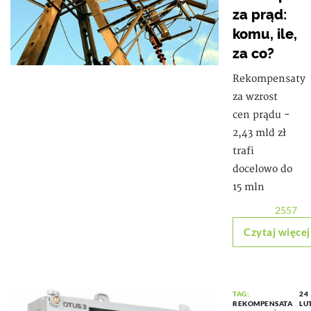
za prąd:
komu, ile,
za co?
Rekompensaty
za wzrost
cen prądu -
2,43 mld zł
trafi
docelowo do
15 mln
2557
Czytaj więcej
TAG:
24
REKOMPENSATA
LU