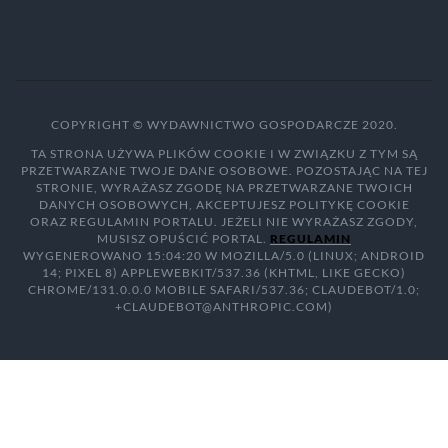
COPYRIGHT © WYDAWNICTWO GOSPODARCZE 2020.
TA STRONA UŻYWA PLIKÓW COOKIE I W ZWIĄZKU Z TYM SĄ
PRZETWARZANE TWOJE DANE OSOBOWE. POZOSTAJĄC NA TEJ
STRONIE, WYRAŻASZ ZGODĘ NA PRZETWARZANE TWOICH
DANYCH OSOBOWYCH, AKCEPTUJESZ POLITYKĘ COOKIE
ORAZ REGULAMIN PORTALU. JEŻELI NIE WYRAŻASZ ZGODY,
MUSISZ OPUŚCIĆ PORTAL.
REGULAMIN
WYGENEROWANO 15:04:20 W MOZILLA/5.0 (LINUX; ANDROID
14; PIXEL 8) APPLEWEBKIT/537.36 (KHTML, LIKE GECKO)
CHROME/131.0.0.0 MOBILE SAFARI/537.36; CLAUDEBOT/1.0;
+CLAUDEBOT@ANTHROPIC.COM)