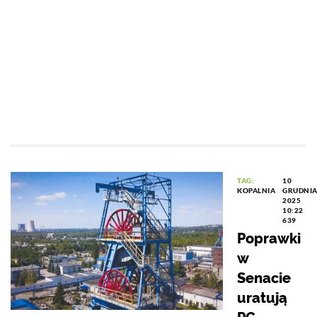
TAG:
10
KOPALNIA
GRUDNI
2025
10:22
639
Poprawki
w
Senacie
uratują