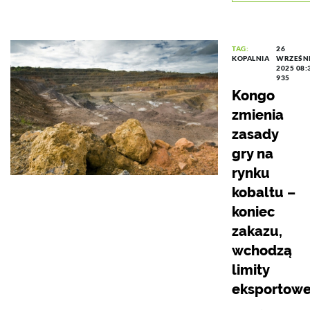
TAG:
26
KOPALNIA
WRZEŚN
2025 08:
935
Kongo
zmienia
zasady
gry na
rynku
kobaltu –
koniec
zakazu,
wchodzą
limity
eksportow