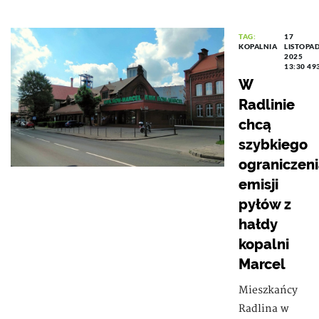
TAG:
17
KOPALNIA
LISTOPA
2025
13:30
49
W
Radlinie
chcą
szybkiego
ograniczen
emisji
pyłów z
hałdy
kopalni
Marcel
Mieszkańcy
Radlina w