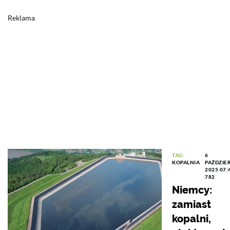
Reklama
TAG:
6
KOPALNIA
PAŹDZIE
2025 07:
782
Niemcy:
zamiast
kopalni,