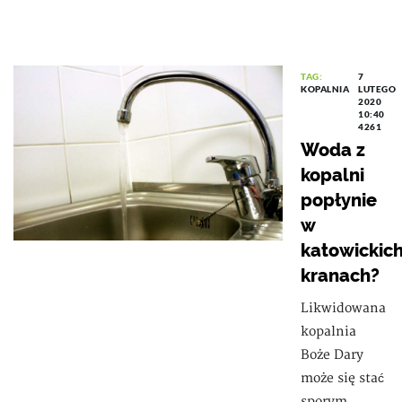
TAG:
7
KOPALNIA
LUTEGO
2020
10:40
4261
Woda z
kopalni
popłynie
w
katowickic
kranach?
Likwidowana
kopalnia
Boże Dary
może się stać
sporym