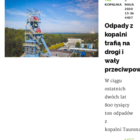
TAG:
5
KOPALNIA
MAJA
2020
15:36
4407
Odpady z
kopalni
trafią na
drogi i
wały
przeciwpo
W ciągu
ostatnich
dwóch lat
800 tysięcy
ton odpadów
z
kopalni Tauron
4407