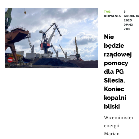
TAG:
5
KOPALNIA
GRUDNI
2025
09:43
703
Nie
będzie
rządowej
pomocy
dla PG
Silesia.
Koniec
kopalni
bliski
Wiceminister
energii
Marian