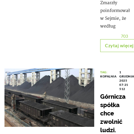
Zmarzły
poinformował
w Sejmie, że
według
703
Czytaj więcej
TAG:
1
KOPALNIA
GRUDNI
2025
07:21
512
Górnicza
spółka
chce
zwolnić
ludzi.