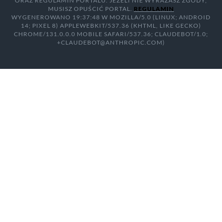
ORAZ REGULAMIN PORTALU. JEŻELI NIE WYRAŻASZ ZGODY,
MUSISZ OPUŚCIĆ PORTAL.
REGULAMIN
WYGENEROWANO 19:37:48 W MOZILLA/5.0 (LINUX; ANDROID
14; PIXEL 8) APPLEWEBKIT/537.36 (KHTML, LIKE GECKO)
CHROME/131.0.0.0 MOBILE SAFARI/537.36; CLAUDEBOT/1.0;
+CLAUDEBOT@ANTHROPIC.COM)