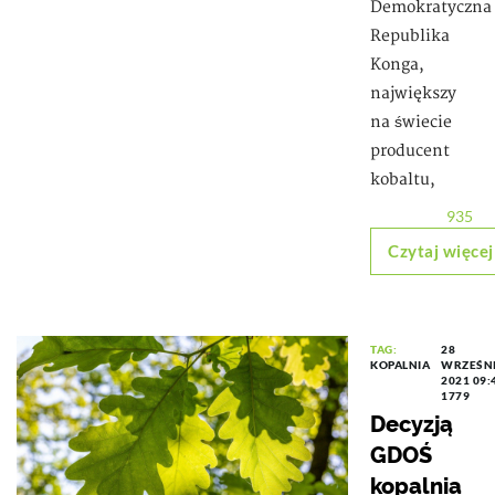
Demokratyczna
Republika
Konga,
największy
na świecie
producent
kobaltu,
935
Czytaj więcej
TAG:
28
KOPALNIA
WRZEŚN
2021 09:
1779
Decyzją
GDOŚ
kopalnia