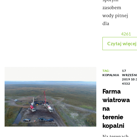
zasobem
wody pitnej
dla
4261
Czytaj więcej
TAG:
17
KOPALNIA
WRZEŚN
2019 10:
4532
Farma
wiatrowa
na
terenie
kopalni
Na terenach