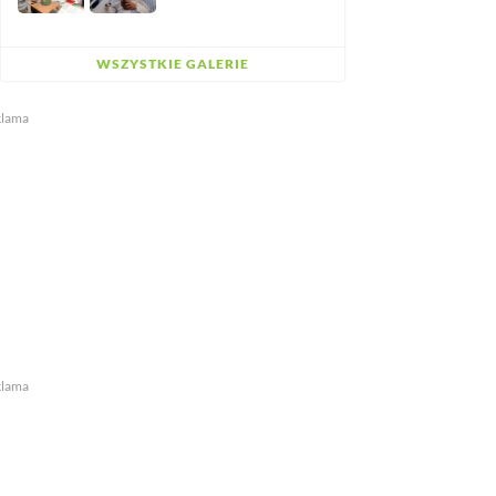
WSZYSTKIE GALERIE
klama
klama