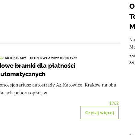
O
T
M
Na
Mo
7 S
AG:
AUTOSTRADY
13 CZERWCA 2022 08:38
1962
86
owe bramki dla płatności
automatycznych
oncesjonariusz autostrady A4 Katowice-Kraków na obu
lacach poboru opłat, w
1962
Czytaj więcej