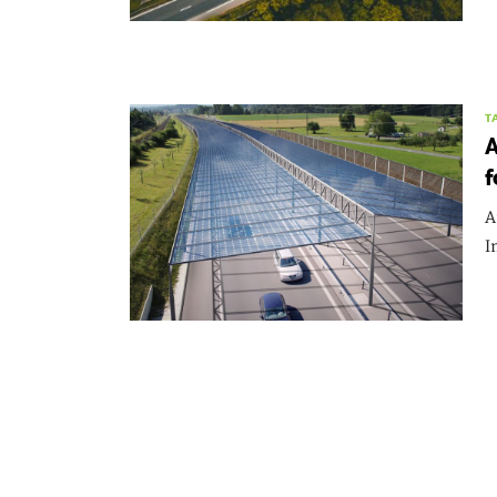
T
A
f
A
I