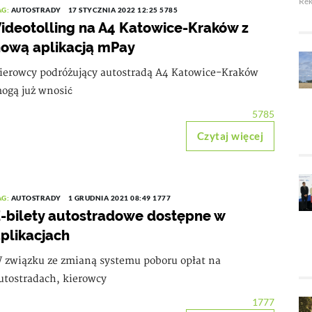
Re
AG:
AUTOSTRADY
17 STYCZNIA 2022 12:25
5785
ideotolling na A4 Katowice-Kraków z
ową aplikacją mPay
ierowcy podróżujący autostradą A4 Katowice-Kraków
ogą już wnosić
5785
Czytaj więcej
AG:
AUTOSTRADY
1 GRUDNIA 2021 08:49
1777
-bilety autostradowe dostępne w
plikacjach
 związku ze zmianą systemu poboru opłat na
utostradach, kierowcy
1777