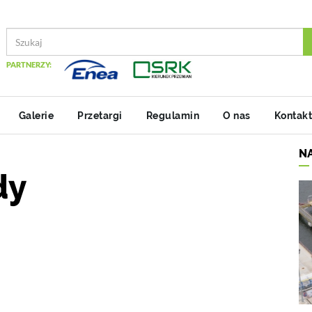
PARTNERZY:
Galerie
Przetargi
Regulamin
O nas
Kontakt
N
dy