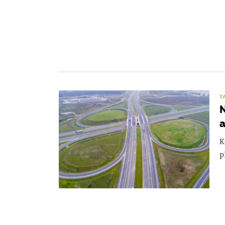
T
N
K
p