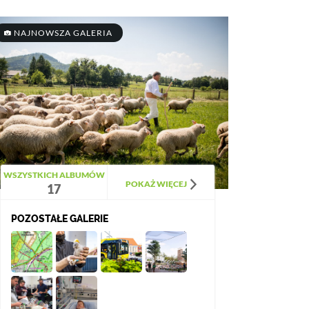
NAJNOWSZA GALERIA
WSZYSTKICH ALBUMÓW
POKAŻ WIĘCEJ
17
POZOSTAŁE GALERIE