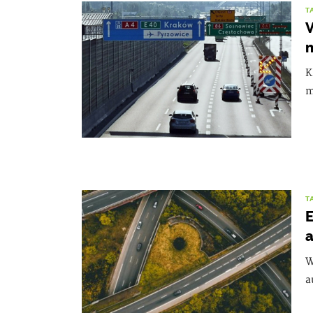
T
V
n
K
m
T
E
a
W
a