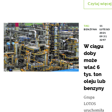
Czytaj więcej
TAG:
11
BENZYNA
LUTEGO
2021
09:51
3297
W ciągu
doby
może
wlać 6
tys. ton
oleju lub
benzyny
Grupa
LOTOS
uruchomiła