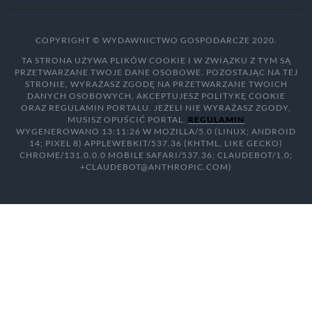
COPYRIGHT © WYDAWNICTWO GOSPODARCZE 2020.
TA STRONA UŻYWA PLIKÓW COOKIE I W ZWIĄZKU Z TYM SĄ
PRZETWARZANE TWOJE DANE OSOBOWE. POZOSTAJĄC NA TEJ
STRONIE, WYRAŻASZ ZGODĘ NA PRZETWARZANE TWOICH
DANYCH OSOBOWYCH, AKCEPTUJESZ POLITYKĘ COOKIE
ORAZ REGULAMIN PORTALU. JEŻELI NIE WYRAŻASZ ZGODY,
MUSISZ OPUŚCIĆ PORTAL.
REGULAMIN
WYGENEROWANO 13:11:26 W MOZILLA/5.0 (LINUX; ANDROID
14; PIXEL 8) APPLEWEBKIT/537.36 (KHTML, LIKE GECKO)
CHROME/131.0.0.0 MOBILE SAFARI/537.36; CLAUDEBOT/1.0;
+CLAUDEBOT@ANTHROPIC.COM)