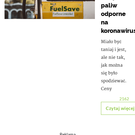
paliw
odporne
na
koronawiru
Miało być
taniaj i jest,
ale nie tak,
jak można
się było
spodziewać.
Ceny
2162
Czytaj więcej
Reklama