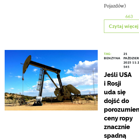
Pojazdów)
663
Czytaj więcej
TAG:
21
BENZYNA
PAŹDZIE
2025 11:
545
Jeśli USA
i Rosji
uda się
dojść do
porozumien
ceny ropy
znacznie
spadną