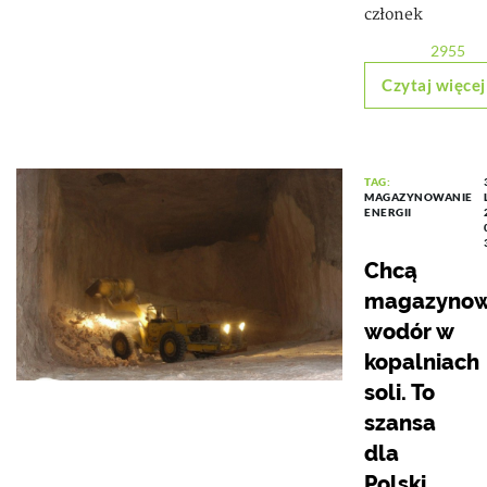
członek
2955
Czytaj więcej
TAG:
MAGAZYNOWANIE
ENERGII
Chcą
magazyno
wodór w
kopalniach
soli. To
szansa
dla
Polski