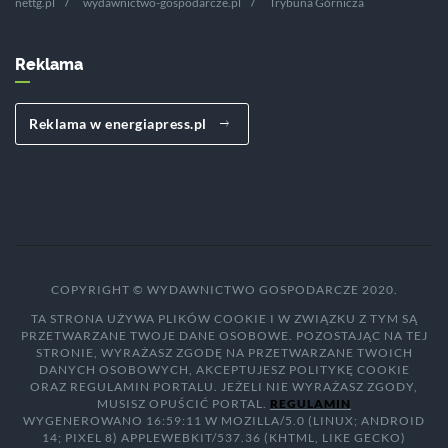
nettg.pl
wydawnictwo-gospodarcze.pl
Trybuna Górnicza
Reklama
Reklama w energiapress.pl
COPYRIGHT © WYDAWNICTWO GOSPODARCZE 2020.
TA STRONA UŻYWA PLIKÓW COOKIE I W ZWIĄZKU Z TYM SĄ
PRZETWARZANE TWOJE DANE OSOBOWE. POZOSTAJĄC NA TEJ
STRONIE, WYRAŻASZ ZGODĘ NA PRZETWARZANE TWOICH
DANYCH OSOBOWYCH, AKCEPTUJESZ POLITYKĘ COOKIE
ORAZ REGULAMIN PORTALU. JEŻELI NIE WYRAŻASZ ZGODY,
MUSISZ OPUŚCIĆ PORTAL.
REGULAMIN
WYGENEROWANO 16:59:11 W MOZILLA/5.0 (LINUX; ANDROID
14; PIXEL 8) APPLEWEBKIT/537.36 (KHTML, LIKE GECKO)