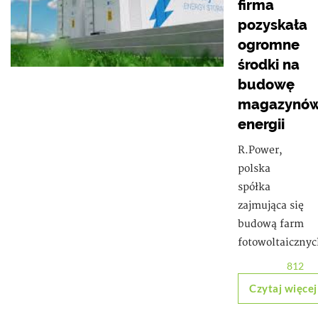
firma
pozyskała
ogromne
środki na
budowę
magazynó
energii
R.Power,
polska
spółka
zajmująca się
budową farm
fotowoltaiczny
812
Czytaj więcej