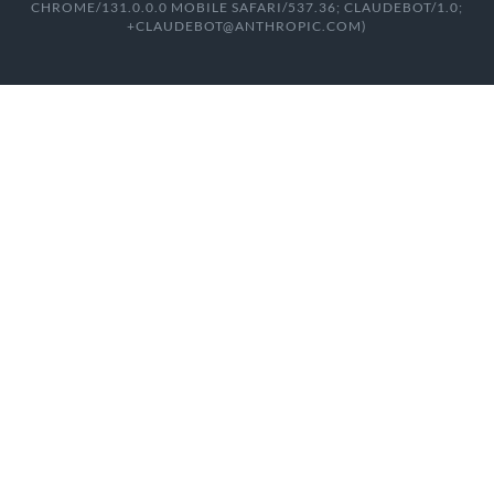
CHROME/131.0.0.0 MOBILE SAFARI/537.36; CLAUDEBOT/1.0;
+CLAUDEBOT@ANTHROPIC.COM)