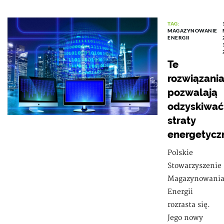
TAG:
MAGAZYNOWANIE
ENERGII
Te
rozwiązani
pozwalają
odzyskiwać
straty
energetycz
Polskie
Stowarzyszenie
Magazynowani
Energii
rozrasta się.
Jego nowy