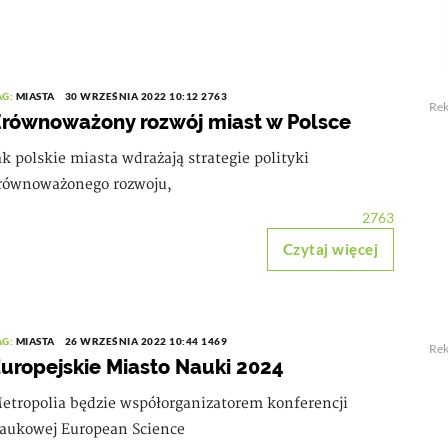
AG:
MIASTA
30 WRZEŚNIA 2022 10:12
2763
Re
równoważony rozwój miast w Polsce
ak polskie miasta wdrażają strategie polityki
równoważonego rozwoju,
2763
Czytaj więcej
AG:
MIASTA
26 WRZEŚNIA 2022 10:44
1469
Re
uropejskie Miasto Nauki 2024
etropolia będzie współorganizatorem konferencji
aukowej European Science