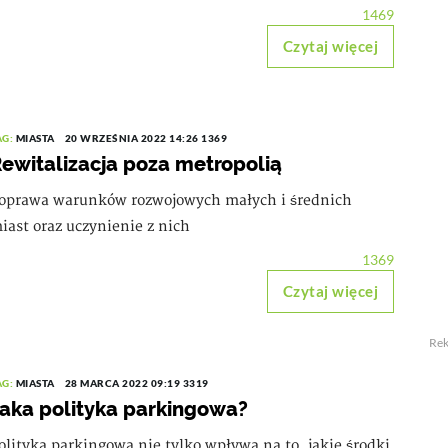
1469
Czytaj więcej
AG:
MIASTA
20 WRZEŚNIA 2022 14:26
1369
ewitalizacja poza metropolią
oprawa warunków rozwojowych małych i średnich
iast oraz uczynienie z nich
1369
Czytaj więcej
Re
AG:
MIASTA
28 MARCA 2022 09:19
3319
aka polityka parkingowa?
olityka parkingowa nie tylko wpływa na to, jakie środki