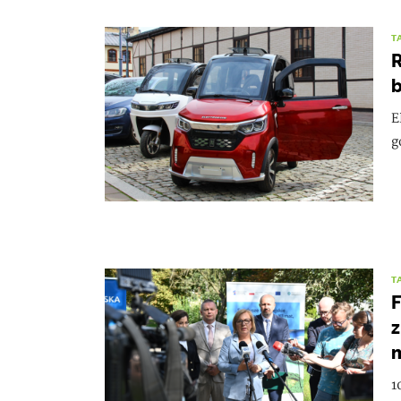
T
R
b
E
g
T
F
z
1