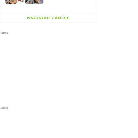
WSZYSTKIE GALERIE
klama
klama