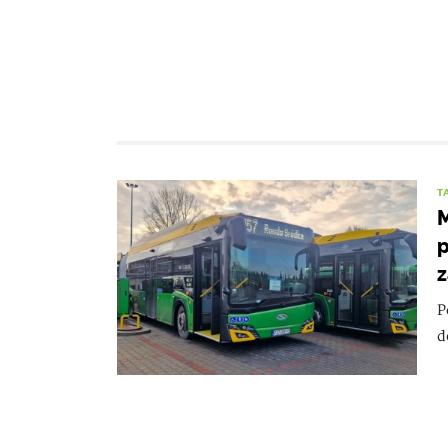
T
M
p
z
P
d