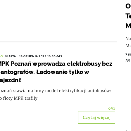
O
T
M
Na
Mo
7 S
AG:
MIASTA
18 GRUDNIA 2025 10:35
643
39
PK Poznań wprowadza elektrobusy bez
antografów. Ładowanie tylko w
ajezdni!
oznań stawia na inny model elektryfikacji autobusów:
o floty MPK trafiły
643
Czytaj więcej