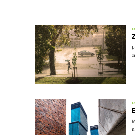
T
Z
J
z
T
E
M
n