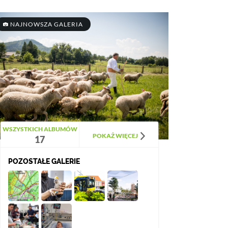
NAJNOWSZA GALERIA
WSZYSTKICH ALBUMÓW
POKAŻ WIĘCEJ
17
POZOSTAŁE GALERIE