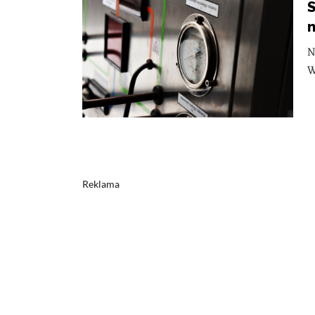
S
n
N
W
Reklama