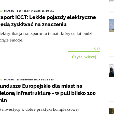
Re
AG:
MIASTA
1 WRZEŚNIA 2025 11:10
917
aport ICCT: Lekkie pojazdy elektryczne
ędą zyskiwać na znaczeniu
lektryfikacja transportu to temat, który od lat budzi
orące emocje.
917
Czytaj więcej
AG:
MIASTA
25 SIERPNIA 2025 14:32
635
undusze Europejskie dla miast na
ieloną infrastrukturę - w puli blisko 100
mln
0 inwestycji w dobre praktyki kompleksowej