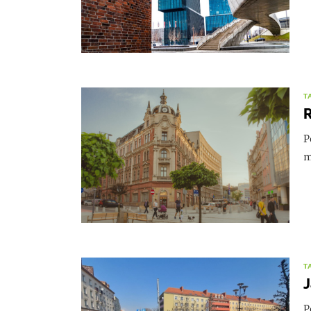
T
R
P
m
T
J
P