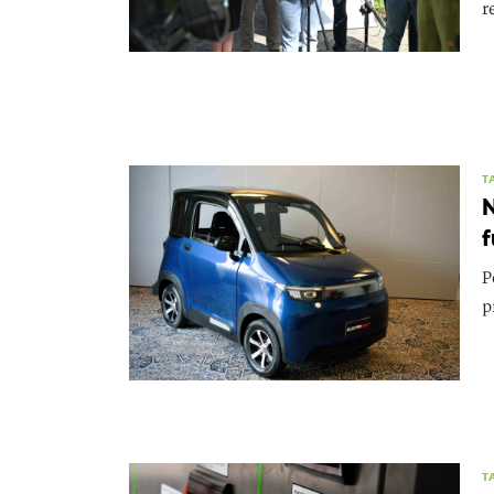
r
T
N
f
P
p
T