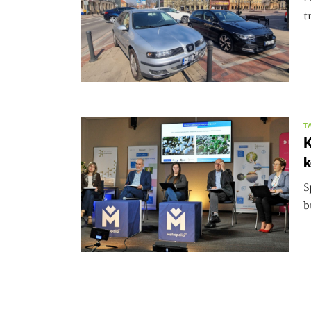
t
T
K
k
S
b