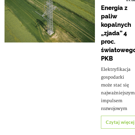
09:0
Energia z
paliw
kopalnych
„zjada” 4
proc.
światoweg
PKB
Elektryfikacja
gospodarki
może stać się
najważniejszym
impulsem
rozwojowym
Czytaj więcej