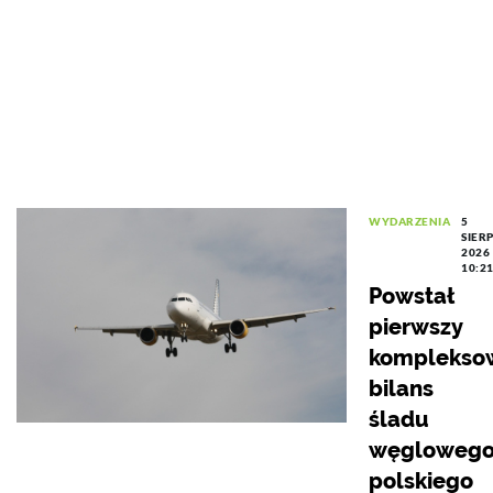
WYDARZENIA
5
SIER
2026
10:2
Powstał
pierwszy
komplekso
bilans
śladu
węgloweg
polskiego