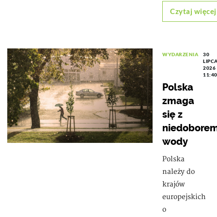
Czytaj więcej
WYDARZENIA
30
LIPC
2026
11:4
Polska
zmaga
się z
niedobore
wody
Polska
należy do
krajów
europejskich
o