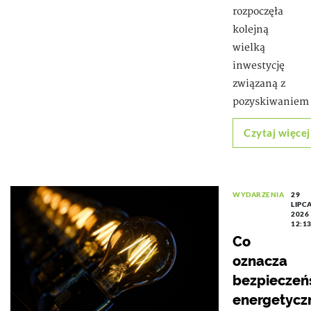
rozpoczęła
kolejną
wielką
inwestycję
związaną z
pozyskiwaniem
Czytaj więcej
WYDARZENIA
29
LIPC
2026
12:1
Co
oznacza
bezpieczeń
energetycz