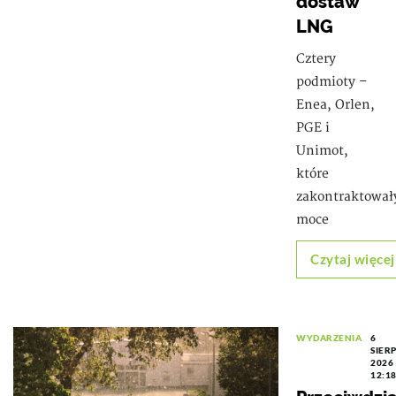
dostaw
LNG
Cztery
podmioty –
Enea, Orlen,
PGE i
Unimot,
które
zakontraktował
moce
Czytaj więcej
WYDARZENIA
6
SIER
2026
12:1