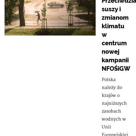
Przeciwdzia
suszy i
zmianom
klimatu
w
centrum
nowej
kampanii
NFOŚiGW
Polska
należy do
krajów o
najniższych
zasobach
wodnych w
Unii
Europejskiej,