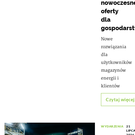
nowoczesn
oferty
dla
gospodars
Nowe
rozwiązania
dla
użytkowników
magazynów
energii i
klientów
Czytaj więcej
WYDARZENIA
21
LIPC
2026