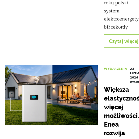
roku polski
system
elektroenerget
bił rekordy
Czytaj więcej
WYDARZENIA
23
LIPC
2026
09:3
Większa
elastycznoś
więcej
możliwości.
Enea
rozwija