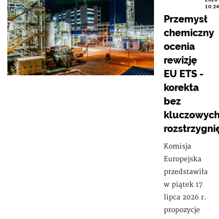
10:2
Przemysł
chemiczny
ocenia
rewizję
EU ETS -
korekta
bez
kluczowyc
rozstrzygni
Komisja
Europejska
przedstawiła
w piątek 17
lipca 2026 r.
propozycje