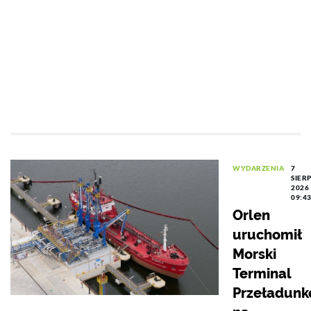
WYDARZENIA
7
SIER
2026
09:4
Orlen
uruchomił
Morski
Terminal
Przeładun