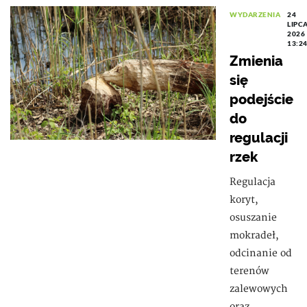
WYDARZENIA
24
LIPC
2026
13:2
Zmienia
się
podejście
do
regulacji
rzek
Regulacja
koryt,
osuszanie
mokradeł,
odcinanie od
terenów
zalewowych
oraz