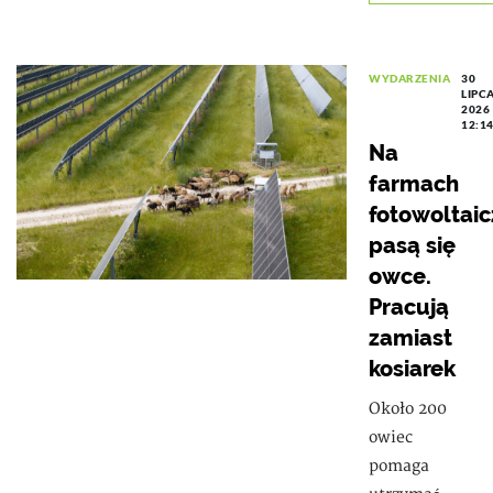
WYDARZENIA
30
LIPC
2026
12:1
Na
farmach
fotowoltai
pasą się
owce.
Pracują
zamiast
kosiarek
Około 200
owiec
pomaga