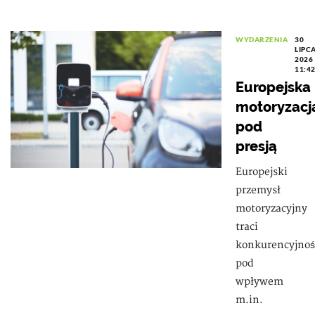
WYDARZENIA
30
LIPC
2026
11:4
Europejska
motoryzacj
pod
presją
Europejski
przemysł
motoryzacyjny
traci
konkurencyjnoś
pod
wpływem
m.in.