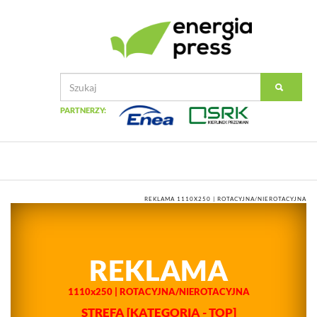
PARTNERZY:
REKLAMA 1110X250 | ROTACYJNA/NIEROTACYJNA
REKLAMA
1110x250 | ROTACYJNA/NIEROTACYJNA
STREFA
[KATEGORIA - TOP]