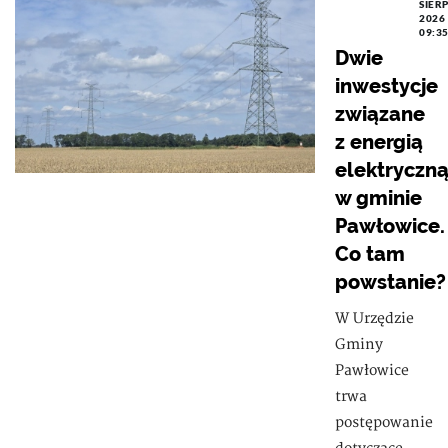
SIER
2026
09:3
Dwie
inwestycje
związane
z energią
elektryczn
w gminie
Pawłowice.
Co tam
powstanie?
W Urzędzie
Gminy
Pawłowice
trwa
postępowanie