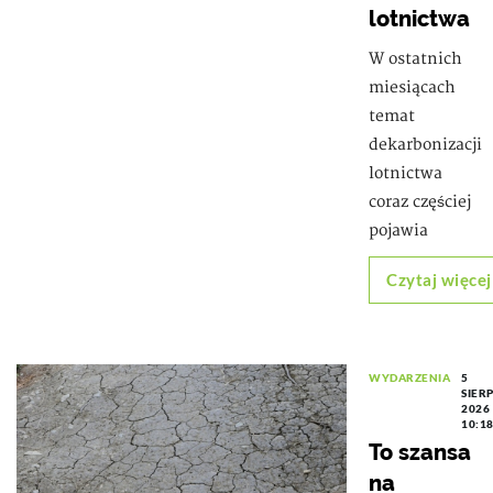
lotnictwa
W ostatnich
miesiącach
temat
dekarbonizacji
lotnictwa
coraz częściej
pojawia
Czytaj więcej
WYDARZENIA
5
SIER
2026
10:1
To szansa
na