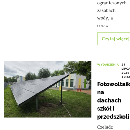
ograniczonych
zasobach
wody, a
coraz
Czytaj więcej
WYDARZENIA
29
LIPC
2026
13:5
Fotowoltai
na
dachach
szkół i
przedszkoli
Czeladź