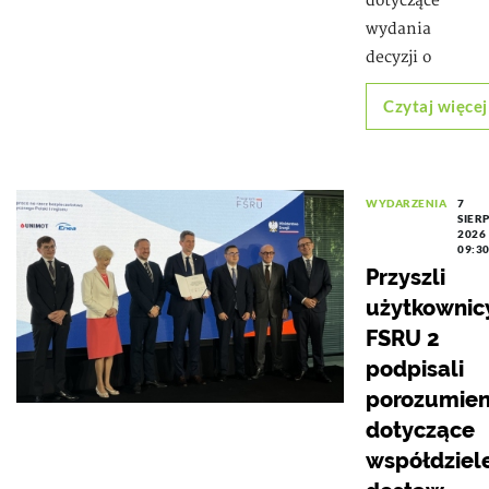
dotyczące
wydania
decyzji o
Czytaj więcej
WYDARZENIA
7
SIER
2026
09:3
Przyszli
użytkownic
FSRU 2
podpisali
porozumien
dotyczące
współdziel