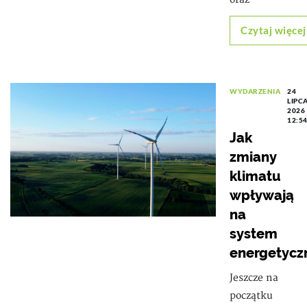
Czytaj więcej
WYDARZENIA
24
LIPC
2026
12:5
Jak
zmiany
klimatu
wpływają
na
system
energetycz
Jeszcze na
początku