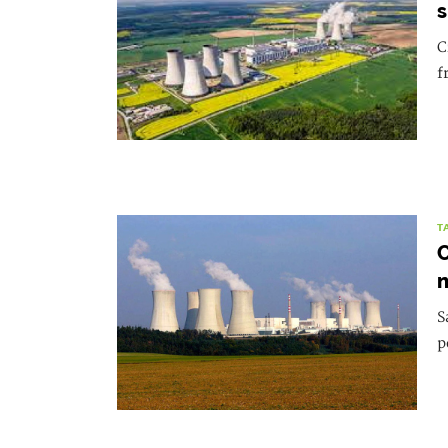
s
C
f
T
C
n
S
p