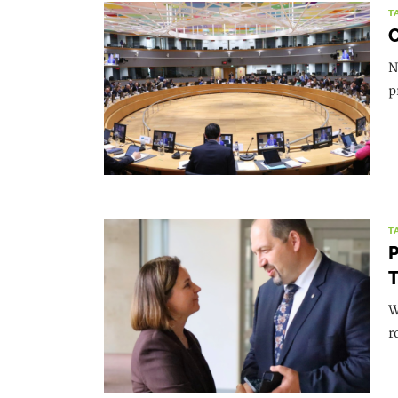
T
C
N
p
T
P
T
W
r