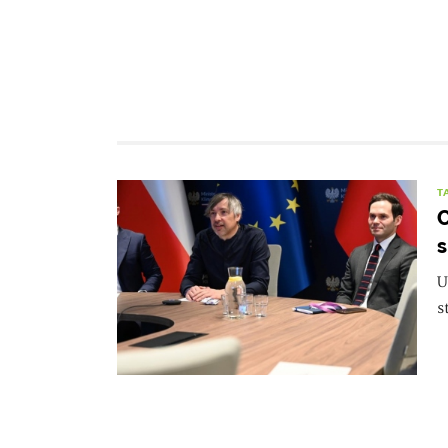
T
C
s
U
s