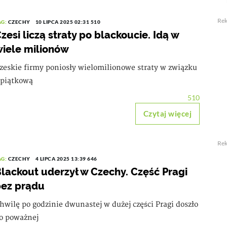
Re
AG:
CZECHY
10 LIPCA 2025 02:31
510
zesi liczą straty po blackoucie. Idą w
iele milionów
zeskie firmy poniosły wielomilionowe straty w związku
 piątkową
510
Czytaj więcej
Re
AG:
CZECHY
4 LIPCA 2025 13:39
646
lackout uderzył w Czechy. Część Pragi
ez prądu
hwilę po godzinie dwunastej w dużej części Pragi doszło
o poważnej