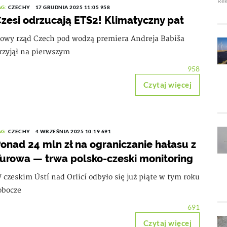
Re
AG:
CZECHY
17 GRUDNIA 2025 11:05
958
zesi odrzucają ETS2! Klimatyczny pat
owy rząd Czech pod wodzą premiera Andreja Babiša
rzyjął na pierwszym
958
Czytaj więcej
AG:
CZECHY
4 WRZEŚNIA 2025 10:19
691
onad 24 mln zł na ograniczanie hałasu z
urowa — trwa polsko-czeski monitoring
 czeskim Ústí nad Orlicí odbyło się już piąte w tym roku
obocze
691
Czytaj więcej