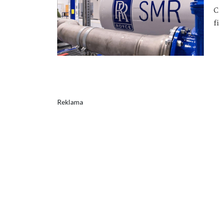
C
f
Reklama