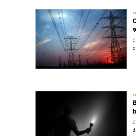
T
C
w
C
z
T
B
b
C
d