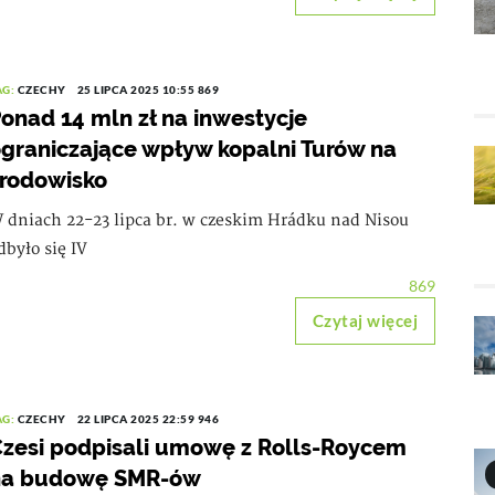
AG:
CZECHY
25 LIPCA 2025 10:55
869
onad 14 mln zł na inwestycje
graniczające wpływ kopalni Turów na
rodowisko
 dniach 22-23 lipca br. w czeskim Hrádku nad Nisou
dbyło się IV
869
Czytaj więcej
AG:
CZECHY
22 LIPCA 2025 22:59
946
zesi podpisali umowę z Rolls-Roycem
na budowę SMR-ów