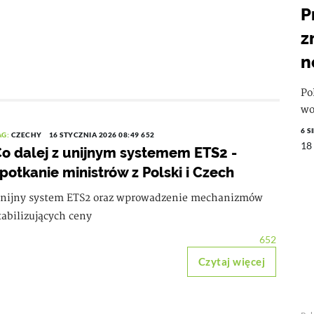
P
z
n
Po
wo
6 S
AG:
CZECHY
16 STYCZNIA 2026 08:49
652
18
o dalej z unijnym systemem ETS2 -
potkanie ministrów z Polski i Czech
nijny system ETS2 oraz wprowadzenie mechanizmów
tabilizujących ceny
652
Czytaj więcej