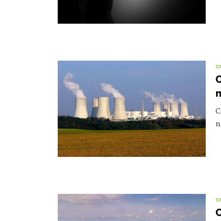
T
C
n
C
n
T
C