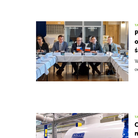
T
P
o
ś
W
o
T
C