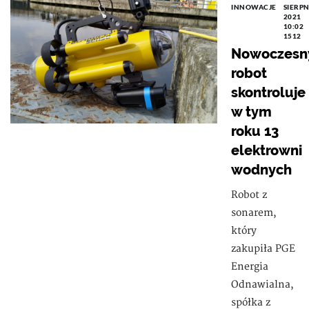
INNOWACJE
SIERPN
2021
10:02
1512
Nowoczesn
robot
skontroluje
w tym
roku 13
elektrowni
wodnych
Robot z
sonarem,
który
zakupiła PGE
Energia
Odnawialna,
spółka z