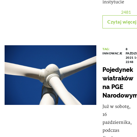
instytucie
2481
Czytaj więcej
TAG:
8
INNOWACJE
PAŹDZ
2021 1
2248
Pojedynek
wiatraków
na PGE
Narodowy
Już w sobotę,
16
października,
podczas