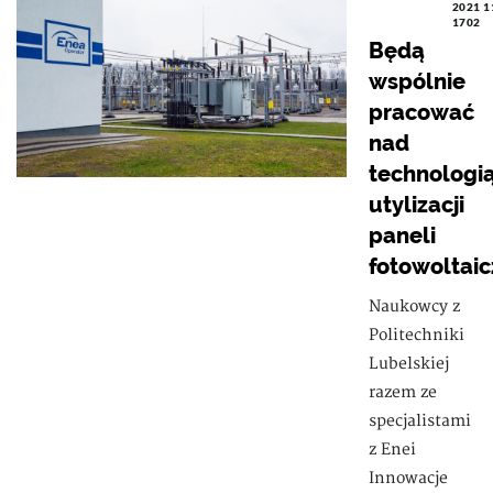
2021 1
1702
Będą
wspólnie
pracować
nad
technologi
utylizacji
paneli
fotowoltai
Naukowcy z
Politechniki
Lubelskiej
razem ze
specjalistami
z Enei
Innowacje