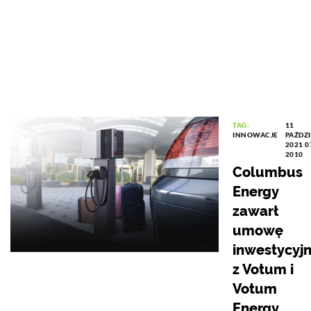
TAG:
11
INNOWACJE
PAŹDZ
2021 0
2010
Columbus
Energy
zawarł
umowę
inwestycyj
z Votum i
Votum
Energy