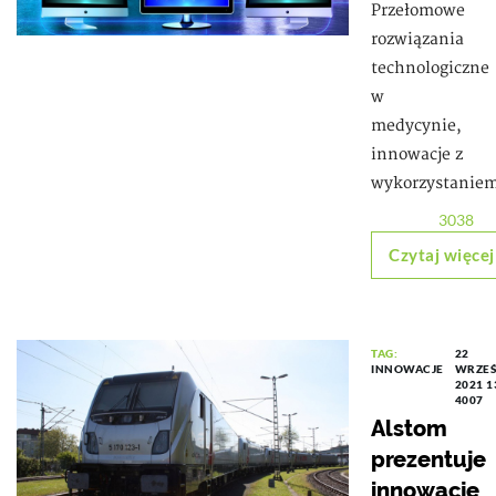
Przełomowe
rozwiązania
technologiczne
w
medycynie,
innowacje z
wykorzystanie
3038
Czytaj więcej
TAG:
22
INNOWACJE
WRZEŚ
2021 1
4007
Alstom
prezentuje
innowacje