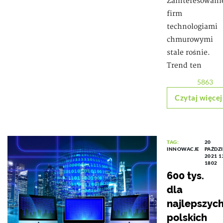
Zainteresowani
firm
technologiami
chmurowymi
stale rośnie.
Trend ten
5863
Czytaj więcej
TAG:
20
INNOWACJE
PAŹDZ
2021 1
1802
600 tys.
dla
najlepszyc
polskich