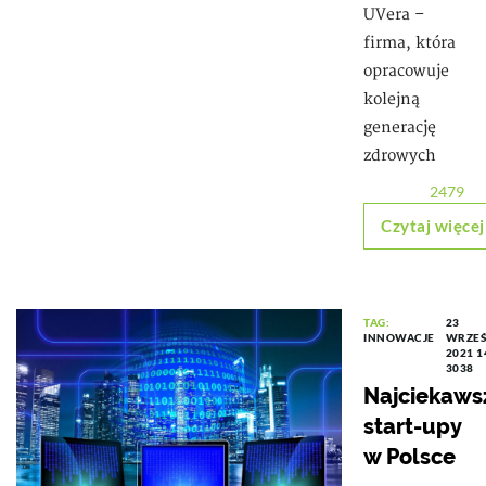
UVera –
firma, która
opracowuje
kolejną
generację
zdrowych
2479
Czytaj więcej
TAG:
23
INNOWACJE
WRZEŚ
2021 1
3038
Najciekaws
start-upy
w Polsce