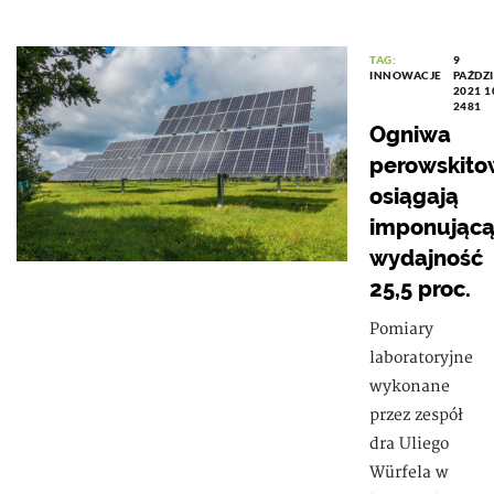
TAG:
9
INNOWACJE
PAŹDZ
2021 1
2481
Ogniwa
perowskit
osiągają
imponując
wydajność
25,5 proc.
Pomiary
laboratoryjne
wykonane
przez zespół
dra Uliego
Würfela w