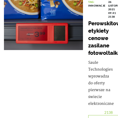
TAG:
26
INNOWACJE
LISTO
2021
09:41
2138
Perowskito
etykiety
cenowe
zasilane
fotowoltaik
Saule
Technologies
wprowadza
do oferty
pierwsze na
świecie
elektroniczne
2138