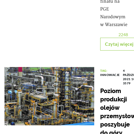
finału na
PGE
Narodowym
w Warszawie
2248
Czytaj więcej
TAG:
4
INNOWACJE
PAŹDZ
2021 1
3579
Poziom
produkcji
olejów
przemysło
poszybuje
do góry