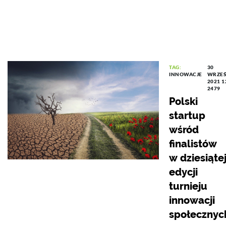
TAG:
30
INNOWACJE
WRZEŚ
2021 1
2479
Polski
startup
wśród
finalistów
w dziesiąte
edycji
turnieju
innowacji
społecznyc