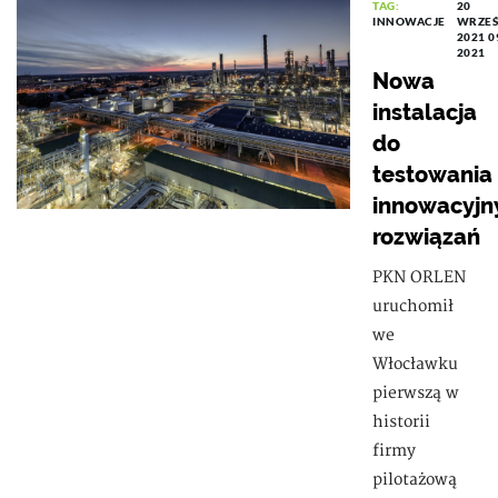
TAG:
20
INNOWACJE
WRZEŚ
2021 0
2021
Nowa
instalacja
do
testowania
innowacyjn
rozwiązań
​PKN ORLEN
uruchomił
we
Włocławku
pierwszą w
historii
firmy
pilotażową