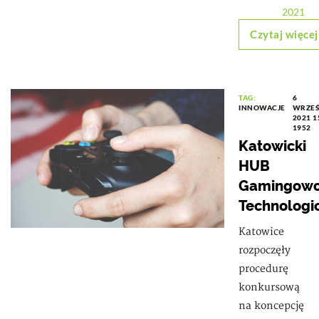
2021
Czytaj więcej
TAG:
6
INNOWACJE
WRZEŚ
2021 1
1952
Katowicki
HUB
Gamingowo
Technologi
Katowice
rozpoczęły
procedurę
konkursową
na koncepcję