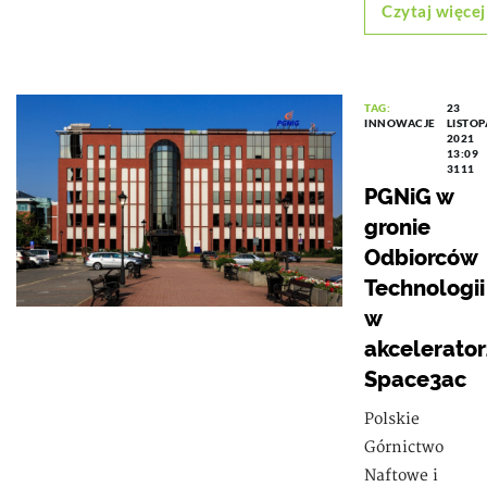
Czytaj więcej
TAG:
23
INNOWACJE
LISTO
2021
13:09
3111
PGNiG w
gronie
Odbiorców
Technologii
w
akcelerato
Space3ac
Polskie
Górnictwo
Naftowe i