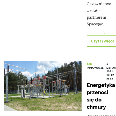
Gazownictwo
zostało
partnerem
Space3ac.
3111
Czytaj więcej
TAG:
5
INNOWACJE
LISTO
2021
10:12
5863
Energetyka
przenosi
się do
chmury