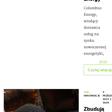
Columbus
Energy,
wiodący
dostawca
usług na
rynku
nowoczesnej
energetyki,
2010
Czytaj więcej
TAG:
9
INNOWACJE
PAŹDZ
2021 1
3604
Zbudują