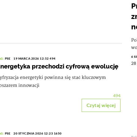
P
z
n
Po
wo
6 S
AG:
PSE
19 MARCA 2026 12:52
494
28
nergetyka przechodzi cyfrową ewolucję
yfryzacja energetyki powinna się stać kluczowym
bszarem innowacji
494
Czytaj więcej
AG:
PSE
20 STYCZNIA 2026 12:23
1650