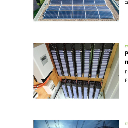
z
T
P
P
p
T