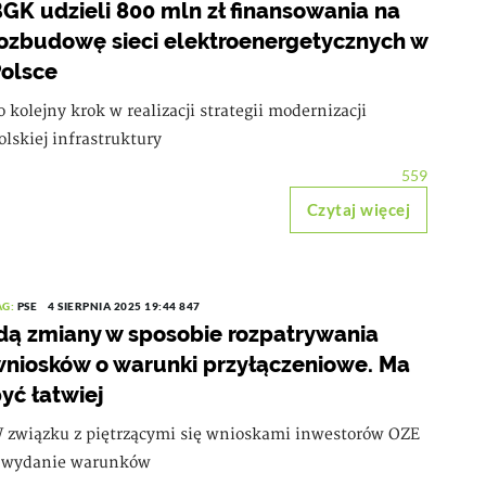
GK udzieli 800 mln zł finansowania na
ozbudowę sieci elektroenergetycznych w
olsce
o kolejny krok w realizacji strategii modernizacji
olskiej infrastruktury
559
Czytaj więcej
AG:
PSE
4 SIERPNIA 2025 19:44
847
dą zmiany w sposobie rozpatrywania
niosków o warunki przyłączeniowe. Ma
yć łatwiej
 związku z piętrzącymi się wnioskami inwestorów OZE
 wydanie warunków