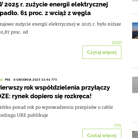
Re
 2025 r. zużycie energii elektrycznej
padło. 61 proc. z wciąż z węgla
rajowe zużycie energii elektrycznej w 2025 r. było niższe
 0,87 proc. od
1650
Czytaj więcej
AG:
PSE
8 GRUDNIA 2025 13:46
775
ierwszy rok współdzielenia przyłączy
ZE: rynek dopiero się rozkręca!
rótko ponad rok po wprowadzeniu przepisów o cable
oolingu URE publikuje
775
Czytaj więcej