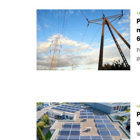
T
P
n
6
P
g
T
P
w
W