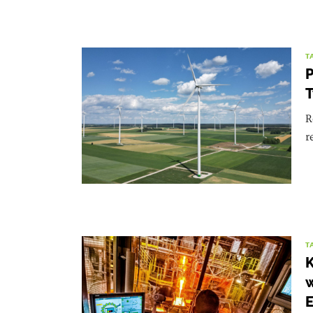
T
P
T
R
r
T
w
E