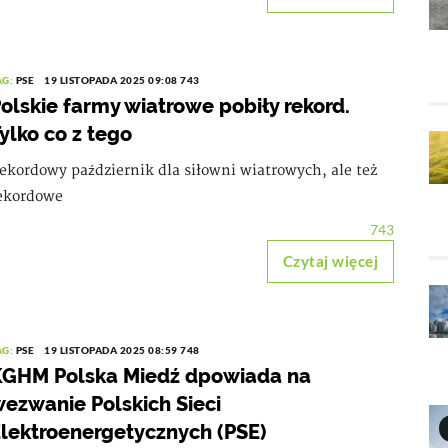
AG:
PSE
19 LISTOPADA 2025 09:08
743
olskie farmy wiatrowe pobiły rekord.
ylko co z tego
ekordowy październik dla siłowni wiatrowych, ale też
ekordowe
743
Czytaj więcej
AG:
PSE
19 LISTOPADA 2025 08:59
748
KGHM Polska Miedź dpowiada na
ezwanie Polskich Sieci
lektroenergetycznych (PSE)