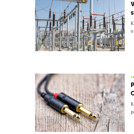
W
s
K
o
T
P
O
K
p