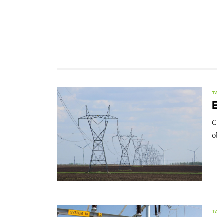
T
E
C
o
T