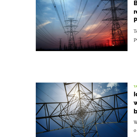
B
r
P
T
p
T
I
w
b
W
o