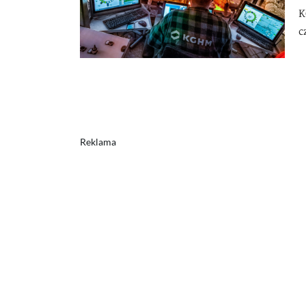
K
c
Reklama