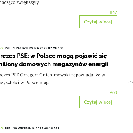
nacząco zwiększyły
867
Czytaj więcej
AG:
PSE
1 PAŹDZIERNIKA 2025 07:28
600
rezes PSE: w Polsce mogą pojawić się
miliony domowych magazynów energii
rezes PSE Grzegorz Onichimowski zapowiada, że w
Re
rzyszłości w Polsce mogą
600
Czytaj więcej
AG:
PSE
30 WRZEŚNIA 2025 08:38
559